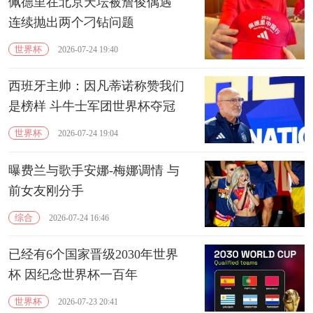
佩德里在北京天坛被詹俊偶遇
连续抛出两个刁钻问题
世界杯
2026-07-24 19:40
西班牙主帅：因凡蒂诺称赞我们
是榜样 斗牛士军团世界杯夺冠
世界杯
2026-07-24 19:04
曝费兰与歌手安娜-梅娜调情 与
前女友刚分手
综合
2026-07-24 16:46
已经有6个国家晋级2030年世界
杯 因纪念世界杯一百年
世界杯
2026-07-23 20:41