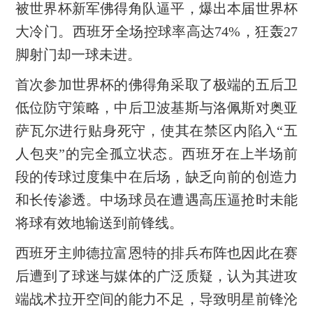
被世界杯新军佛得角队逼平，爆出本届世界杯
大冷门。西班牙全场控球率高达74%，狂轰27
脚射门却一球未进。
首次参加世界杯的佛得角采取了极端的五后卫
低位防守策略，中后卫波基斯与洛佩斯对奥亚
萨瓦尔进行贴身死守，使其在禁区内陷入“五
人包夹”的完全孤立状态。西班牙在上半场前
段的传球过度集中在后场，缺乏向前的创造力
和长传渗透。中场球员在遭遇高压逼抢时未能
将球有效地输送到前锋线。
西班牙主帅德拉富恩特的排兵布阵也因此在赛
后遭到了球迷与媒体的广泛质疑，认为其进攻
端战术拉开空间的能力不足，导致明星前锋沦