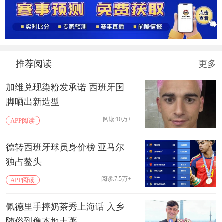
推荐阅读
更多
加维兑现染粉发承诺 西班牙国
脚晒出新造型
阅读:10万+
APP阅读
德转西班牙球员身价榜 亚马尔
独占鳌头
阅读:7.5万+
APP阅读
佩德里手捧奶茶秀上海话 入乡
随俗到像本地土著