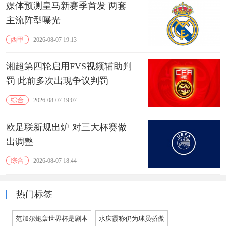
媒体预测皇马新赛季首发 两套
主流阵型曝光
西甲
2026-08-07 19:13
湘超第四轮启用FVS视频辅助判
罚 此前多次出现争议判罚
综合
2026-08-07 19:07
欧足联新规出炉 对三大杯赛做
出调整
综合
2026-08-07 18:44
热门标签
范加尔炮轰世界杯是剧本
水庆霞称仍为球员骄傲