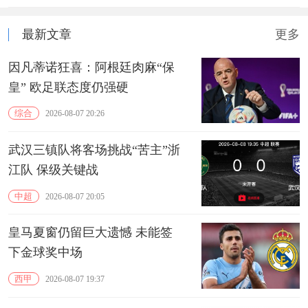
最新文章
更多
因凡蒂诺狂喜：阿根廷肉麻“保
皇” 欧足联态度仍强硬
综合
2026-08-07 20:26
武汉三镇队将客场挑战“苦主”浙
江队 保级关键战
中超
2026-08-07 20:05
皇马夏窗仍留巨大遗憾 未能签
下金球奖中场
西甲
2026-08-07 19:37