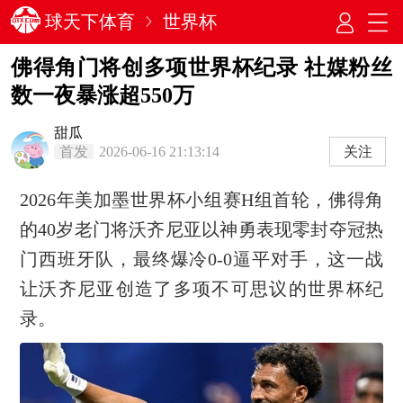
球天下体育
世界杯
佛得角门将创多项世界杯纪录 社媒粉丝
数一夜暴涨超550万
甜瓜
首发
2026-06-16 21:13:14
关注
2026年美加墨世界杯小组赛H组首轮，佛得角
的40岁老门将沃齐尼亚以神勇表现零封夺冠热
门西班牙队，最终爆冷0-0逼平对手，这一战
让沃齐尼亚创造了多项不可思议的世界杯纪
录。