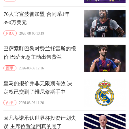
76人官宣波普加盟 合同系1年
390万美元
NBA
2026-08-06 13:19
巴萨紧盯巴黎对费兰托雷斯的报
价 巴萨无意主动出售费兰
西甲
2026-08-06 12:16
皇马的报价并非无限期有效 决
定权已交到了维尼修斯手中
西甲
2026-08-06 11:26
因凡蒂诺承认世界杯投资计划失
误 主席位置这回真的悬了