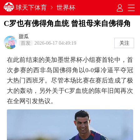
球天下体育
世界杯
C罗也有佛得角血统 曾祖母来自佛得角
甜瓜
首发
2026-06-17 04:49:19
关注
在此前结束的美加墨世界杯小组赛首轮中，首
次参赛的西非岛国佛得角以0-0爆冷逼平夺冠
大热门西班牙。尽管本场比赛在赛后造成了极
大的轰动，另外关于C罗血统的陈年旧闻再次
在全网引发热议。