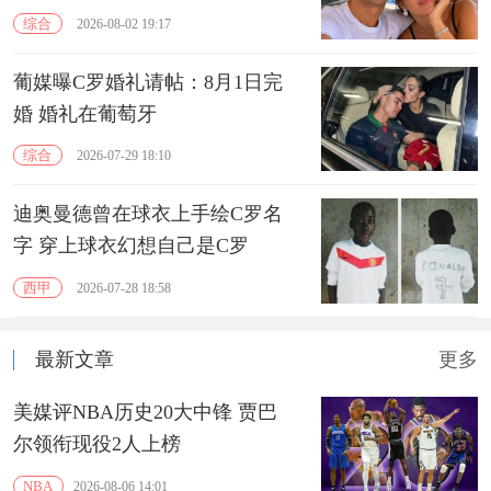
综合
2026-08-02 19:17
葡媒曝C罗婚礼请帖：8月1日完
婚 婚礼在葡萄牙
综合
2026-07-29 18:10
迪奥曼德曾在球衣上手绘C罗名
字 穿上球衣幻想自己是C罗
西甲
2026-07-28 18:58
最新文章
更多
美媒评NBA历史20大中锋 贾巴
尔领衔现役2人上榜
NBA
2026-08-06 14:01