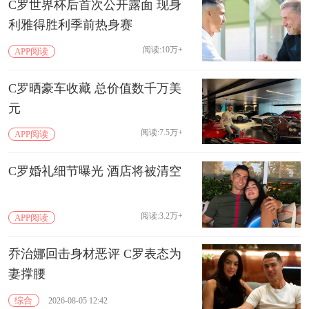
C罗世界杯后首次公开露面 现身
利雅得胜利季前热身赛
阅读:10万+
APP阅读
C罗晒豪车收藏 总价值数千万美
元
阅读:7.5万+
APP阅读
C罗婚礼细节曝光 酒店将被清空
阅读:3.2万+
APP阅读
乔治娜回击身材恶评 C罗表态为
妻撑腰
综合
2026-08-05 12:42