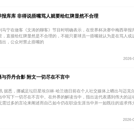
举报库库 非得说捂嘴骂人就要给红牌显然不合理
判马宁在做客《文涛的聊客》节目时明确表示，在世界杯决赛中梅西举报
里，直接给红牌显然是不合理的，不能只要球员一捂嘴就认为是在骂人或
指出，公众对禁止捂嘴的
2026-
晒与乔丹合影 附文一切尽在不言中
日讯 据悉，挪威足坛巨星埃尔林·哈兰德日前在个人社交媒体上晒出与迈克尔
当中写下一切尽在不言中。在外界的解读当中，指出这代表遇到伟大的运
无需过多的言论来阐述而自己如今仍在职业生涯当中并一如既往的追求伟
2026-0