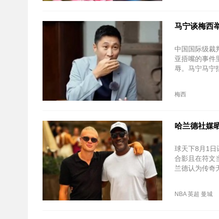
马宁谈梅西
中国国际级裁
亚捂嘴的事件
辱。马宁马宁
梅西
哈兰德社媒
球天下8月1
合影且在符文
兰德认为传奇
程。
NBA
英超
曼城