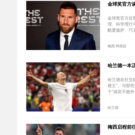
金球奖官方谈
金球奖官方近
理、科学理疗
酷爱披萨、巧
梅西
阿根廷
哈兰德一本
哈兰德在社交
梗王”。与那
个“搞笑不能外
哈兰德
梅西启程前