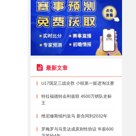
最新文章
U17国足三战全胜 小组第一挺进淘汰赛
特拉福德转会利兹联 4500万镑队史标
王
维尼修斯续约皇马 新合同到2032年
罗梅罗与马竞达成原则性协议 年薪600
万签约4年