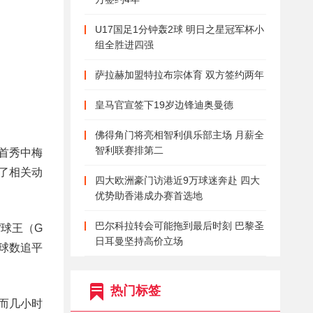
U17国足1分钟轰2球 明日之星冠军杯小
组全胜进四强
萨拉赫加盟特拉布宗体育 双方签约两年
皇马官宣签下19岁边锋迪奥曼德
佛得角门将亮相智利俱乐部主场 月薪全
智利联赛排第二
首秀中梅
发了相关动
四大欧洲豪门访港近9万球迷奔赴 四大
优势助香港成办赛首选地
巴尔科拉转会可能拖到最后时刻 巴黎圣
“球王（G
日耳曼坚持高价立场
球数追平
热门标签
而几小时