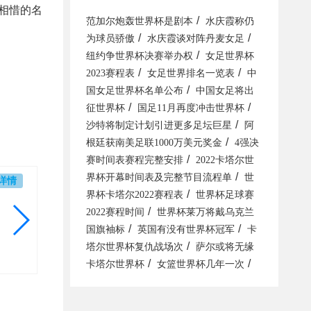
相惜的名
/
范加尔炮轰世界杯是剧本
水庆霞称仍
/
/
为球员骄傲
水庆霞谈对阵丹麦女足
/
纽约争世界杯决赛举办权
女足世界杯
/
/
2023赛程表
女足世界排名一览表
中
/
国女足世界杯名单公布
中国女足将出
/
/
征世界杯
国足11月再度冲击世界杯
/
沙特将制定计划引进更多足坛巨星
阿
/
根廷获南美足联1000万美元奖金
4强决
/
赛时间表赛程完整安排
2022卡塔尔世
/
界杯开幕时间表及完整节目流程单
世
详情
/
界杯卡塔尔2022赛程表
世界杯足球赛
/
2022赛程时间
世界杯莱万将戴乌克兰
/
/
国旗袖标
英国有没有世界杯冠军
卡
/
塔尔世界杯复仇战场次
萨尔或将无缘
/
/
卡塔尔世界杯
女篮世界杯几年一次