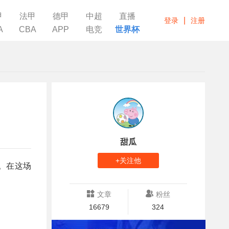
甲
法甲
德甲
中超
直播
|
登录
注册
A
CBA
APP
电竞
世界杯
甜瓜
+关注他
。在这场
文章
粉丝
16679
324