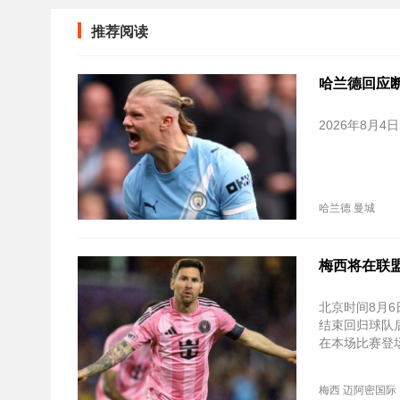
推荐阅读
哈兰德回应
2026年8月
哈兰德
曼城
梅西将在联盟
北京时间‌8月
结束回归球队
在本场比赛登
梅西
迈阿密国际