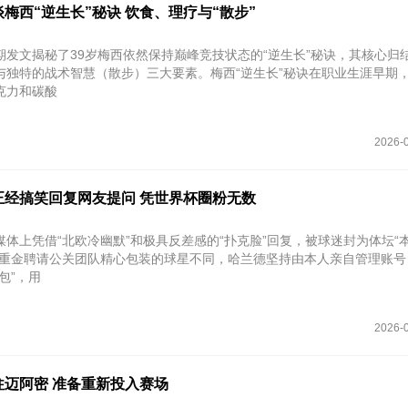
梅西“逆生长”秘诀 饮食、理疗与“散步”
期发文揭秘了39岁梅西依然保持巅峰竞技状态的“逆生长”秘诀，其核心归
与独特的战术智慧（散步）三大要素。梅西“逆生长”秘诀在职业生涯早期
克力和碳酸
2026-0
正经搞笑回复网友提问 凭世界杯圈粉无数
媒体上凭借“北欧冷幽默”和极具反差感的“扑克脸”回复，被球迷封为体坛“
些重金聘请公关团队精心包装的球星不同，哈兰德坚持由本人亲自管理账号
包”，用
2026-0
往迈阿密 准备重新投入赛场