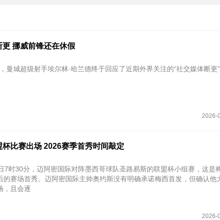
断更 挪威前锋还在休假
4日，曼城超级射手埃尔林·哈兰德终于回应了近期外界关注的“社交媒体断更
2026-0
杯比赛出场 2026赛季首秀时间敲定
6日7时30分‌，迈阿密国际对阵墨西哥球队圣路易斯的联盟杯小组赛，这是
后的赛场首秀。迈阿密国际主帅奥约斯没有明确承诺梅西首发，但确认他
场，且会逐
2026-0