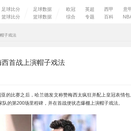
足球比分
足球数据
欧冠
英超
西甲
意
篮球比分
篮球数据
综合
专题
百科
NB
演帽子戏法
梅西首战上演帽子戏法
及利亚的比赛之后，哈兰德发文称赞梅西太疯狂并配上皇冠表情包
家队的第200场里程碑，并在首战便状态爆棚上演帽子戏法。