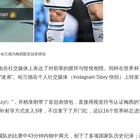
哈兰德为梅西配皇冠表情包
地在社交媒体上表达了对前辈的膜拜与惺惺相惜。同样在世界杯
”。哈兰德在个人社交媒体（Instagram Story 快拍）上转
 crazy!）”，并精准附带了皇冠表情包，直接用视觉符号认证梅西的
前补射等方式攻入3球，不仅拿下了开门红，还以16个世界杯总进
威队的比赛中43分钟内独中两元，创下了多项国家队历史纪录；