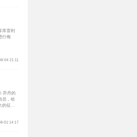
库库雷利
进行侮
08-04 21:11
·乔丹的
动员，哈
大的征
8-01 14:17