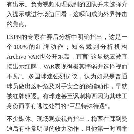
有出示。负责视频助理裁判的团队并未选择介
入提示或进行场边回看，这瞬间成为外界抨击
的焦点。
ESPN的专家在赛后分析中明确指出，这是一
个100%的红牌动作；知名裁判分析机构
Archivo VAR也公开炮轰，直言“这显然应被直
接出示红牌，VAR表现得极其懦弱并选择视而
不见”。多国球迷强烈抗议，认为如果是普通
球员做出这种危及对手安全的踩踏动作，早就
被红牌驱逐。有球迷甚至讽刺梅西因为其球王
身份而享有逃过处罚的“巨星特殊待遇”。
不少媒体、现场观众视角指出，梅西在踩到曼
迪后有非常明显的收力动作，且他第一时间举