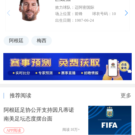
效力球队：迈阿密国际
场上位置：前锋
球衣号码：10
出生日期：1987-06-24
阿根廷
梅西
推荐阅读
更多
阿根廷足协公开支持因凡蒂诺
南美足坛态度摆台面
阅读:10万+
APP阅读