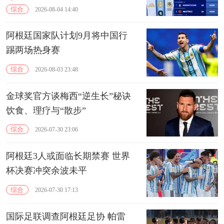
破亿
综合
2026-08-04 14:40
阿根廷国家队计划9月将中国行
踢两场热身赛
综合
2026-08-03 23:48
金球奖官方谈梅西“逆生长”秘诀
饮食、理疗与“散步”
综合
2026-07-30 23:06
阿根廷3人或面临长期禁赛 世界
杯决赛冲突余波未平
综合
2026-07-30 17:13
国际足联调查阿根廷足协 帕雷