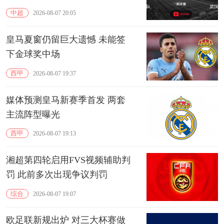
中超
2026-08-07 20:05
皇马夏窗仍留巨大遗憾 未能签
下金球奖中场
西甲
2026-08-07 19:37
媒体预测皇马新赛季首发 两套
主流阵型曝光
西甲
2026-08-07 19:13
湘超第四轮启用FVS视频辅助判
罚 此前多次出现争议判罚
综合
2026-08-07 19:07
欧足联新规出炉 对三大杯赛做