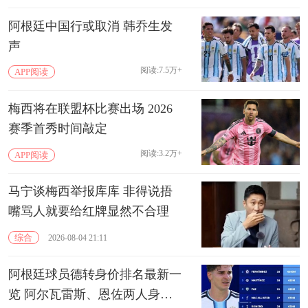
阿根廷中国行或取消 韩乔生发
声
阅读:7.5万+
APP阅读
梅西将在联盟杯比赛出场 2026
赛季首秀时间敲定
阅读:3.2万+
APP阅读
马宁谈梅西举报库库 非得说捂
嘴骂人就要给红牌显然不合理
综合
2026-08-04 21:11
阿根廷球员德转身价排名最新一
览 阿尔瓦雷斯、恩佐两人身价