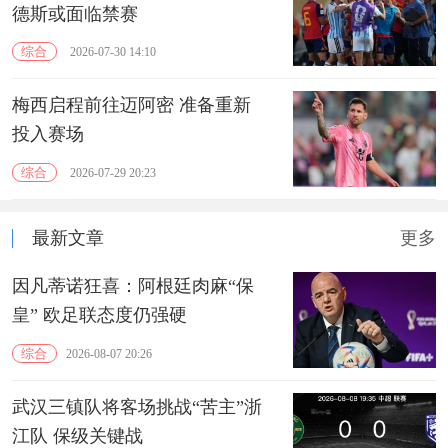
德斯或面临禁赛
综合
2026-07-30 14:10
梅西启程前往迈阿密 准备重新
投入赛场
综合
2026-07-29 20:23
最新文章
更多
因凡蒂诺狂喜：阿根廷肉麻“保
皇” 欧足联态度仍强硬
综合
2026-08-07 20:26
武汉三镇队将客场挑战“苦主”浙
江队 保级关键战