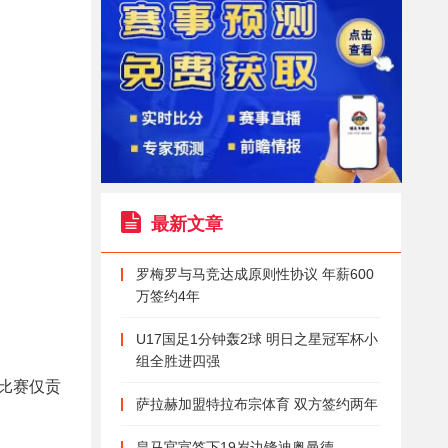
最新文章
罗梅罗与马竞达成原则性协议 年薪600
万签约4年
U17国足1分钟轰2球 明日之星冠军杯小
组全胜进四强
比赛仅贡
萨拉赫加盟特拉布宗体育 双方签约两年
皇马官宣签下19岁边锋迪奥曼德