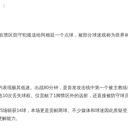
）；
还在禁区防守犯规送给阿根廷一个点球，被部分球迷戏称为世界杯进
。
的表现极其低迷。出战80分钟，是首发攻击线中第一个被主教练
达10次丢失球权。仅贡献了1脚禁区外的远射，还直接被防守球
5场斩获14球，本场更是贡献两球。不少媒体和球迷因此质疑登
硬解能力。