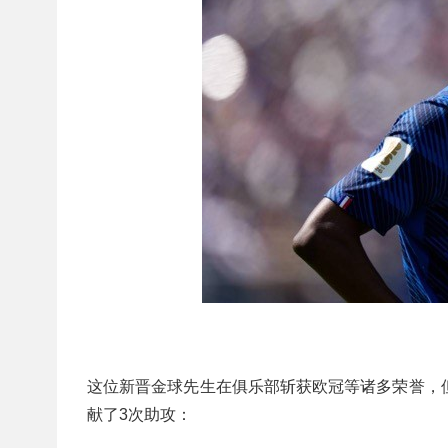
这位新晋金球先生在俱乐部斩获欧冠等诸多荣誉，
献了3次助攻：