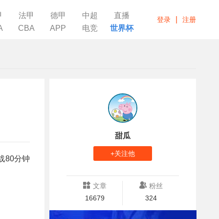
甲
法甲
德甲
中超
直播
|
登录
注册
A
CBA
APP
电竞
世界杯
甜瓜
+关注他
战80分钟
文章
粉丝
16679
324