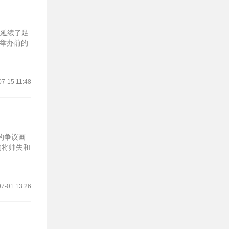
接延续了足
杯举办前的
07-15 11:48
的争议画
的将帅失和
7-01 13:26