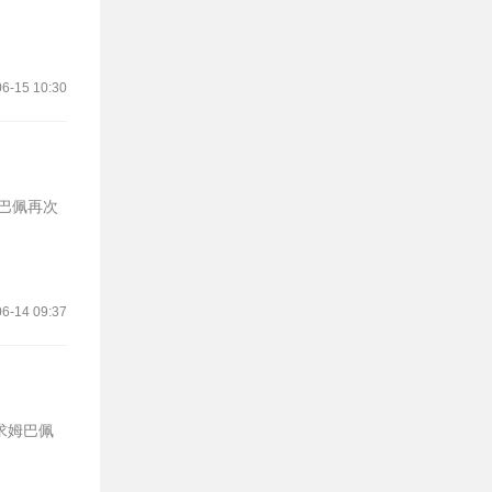
6-15 10:30
巴佩再次
6-14 09:37
求姆巴佩