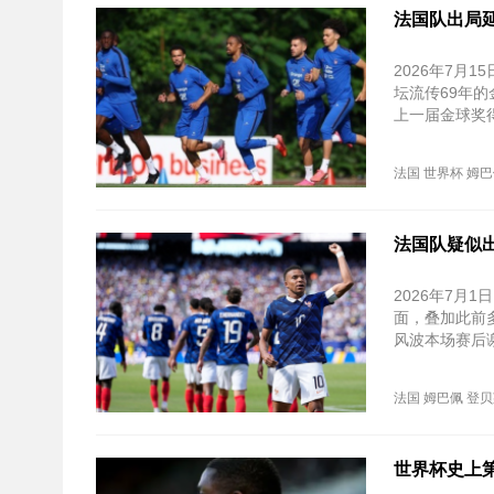
法国队出局延
2026年7月
坛流传69年的
上一届金球奖
法国
世界杯
姆巴
法国队疑似
2026年7月
面，叠加此前
风波‌本场赛后
法国
姆巴佩
登贝
世界杯史上