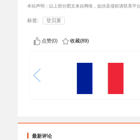
本站声明：以上部分图文来自网络，如涉及侵权请联系平
标签:
登贝莱
点赞(
0
)
收藏(
89
)
最新评论