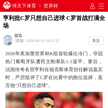
球天下体育
世界杯
亨利批C罗只想自己进球 C罗首战打满全
场
甜瓜
首发
2026-06-18 14:21:32
关注
2026年美加墨世界杯K组首轮爆出冷门，夺冠
热门葡萄牙队遭民主刚果队1-1逼平。赛后，
法国传奇名宿亨利在福克斯体育担任解说嘉宾
时，严厉批评了C罗在比赛中的跑位选择，直
言他“只想自己进球”。