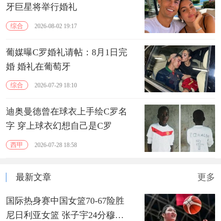
牙巨星将举行婚礼
综合
2026-08-02 19:17
葡媒曝C罗婚礼请帖：8月1日完
婚 婚礼在葡萄牙
综合
2026-07-29 18:10
迪奥曼德曾在球衣上手绘C罗名
字 穿上球衣幻想自己是C罗
西甲
2026-07-28 18:58
最新文章
更多
国际热身赛中国女篮70-67险胜
尼日利亚女篮 张子宇24分穆萨