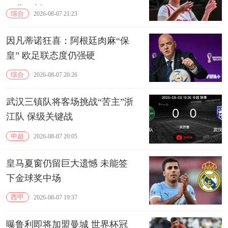
15分10板
综合
2026-08-07 21:23
因凡蒂诺狂喜：阿根廷肉麻“保
皇” 欧足联态度仍强硬
综合
2026-08-07 20:26
武汉三镇队将客场挑战“苦主”浙
江队 保级关键战
中超
2026-08-07 20:05
皇马夏窗仍留巨大遗憾 未能签
下金球奖中场
西甲
2026-08-07 19:37
曝鲁利即将加盟曼城 世界杯冠