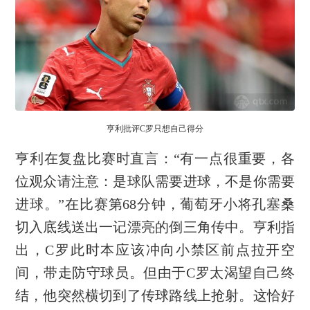
亨利批评C罗只想自己得分
亨利在复盘比赛时直言：“有一点很重要，各
位观众请注意：是球队需要进球，不是你需要
进球。”在比赛第68分钟，葡萄牙小将孔塞桑
切入底线送出一记漂亮的倒三角传中。亨利指
出，C罗此时本应该冲向小禁区前点拉开空
间，带走防守球员。但由于C罗太渴望自己终
结，他突然横切到了传球路线上抢射。这恰好