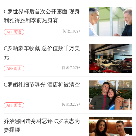
C罗世界杯后首次公开露面 现身
利雅得胜利季前热身赛
阅读:10万+
APP阅读
C罗晒豪车收藏 总价值数千万美
元
阅读:7.5万+
APP阅读
C罗婚礼细节曝光 酒店将被清空
阅读:3.2万+
APP阅读
乔治娜回击身材恶评 C罗表态为
妻撑腰