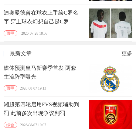
迪奥曼德曾在球衣上手绘C罗名
字 穿上球衣幻想自己是C罗
西甲
2026-07-28 18:58
最新文章
更多
媒体预测皇马新赛季首发 两套
主流阵型曝光
西甲
2026-08-07 19:13
湘超第四轮启用FVS视频辅助判
罚 此前多次出现争议判罚
综合
2026-08-07 19:07