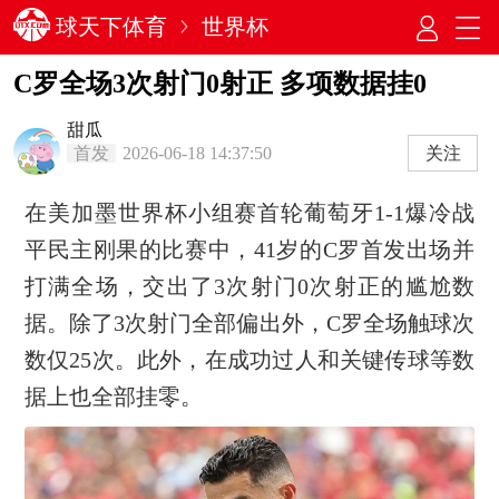
球天下体育
世界杯
C罗全场3次射门0射正 多项数据挂0
甜瓜
首发
2026-06-18 14:37:50
关注
在美加墨世界杯小组赛首轮葡萄牙1-1爆冷战
平民主刚果的比赛中，41岁的C罗首发出场并
打满全场，交出了3次射门0次射正的尴尬数
据。除了3次射门全部偏出外，C罗全场触球次
数仅25次。此外，在成功过人和关键传球等数
据上也全部挂零。