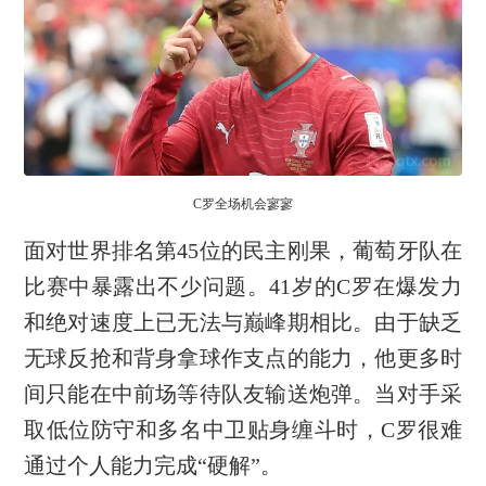
C罗全场机会寥寥
面对世界排名第45位的民主刚果，葡萄牙队在
比赛中暴露出不少问题。41岁的C罗在爆发力
和绝对速度上已无法与巅峰期相比。由于缺乏
无球反抢和背身拿球作支点的能力，他更多时
间只能在中前场等待队友输送炮弹。当对手采
取低位防守和多名中卫贴身缠斗时，C罗很难
通过个人能力完成“硬解”。