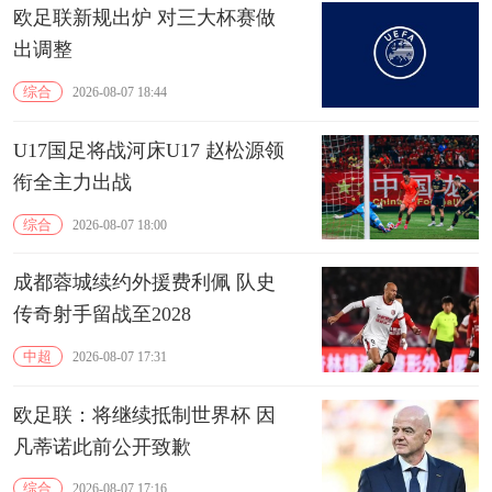
欧足联新规出炉 对三大杯赛做
出调整
综合
2026-08-07 18:44
U17国足将战河床U17 赵松源领
衔全主力出战
综合
2026-08-07 18:00
成都蓉城续约外援费利佩 队史
传奇射手留战至2028
中超
2026-08-07 17:31
欧足联：将继续抵制世界杯 因
凡蒂诺此前公开致歉
综合
2026-08-07 17:16