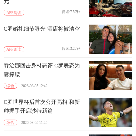
元
阅读:7.5万+
APP阅读
C罗婚礼细节曝光 酒店将被清空
阅读:3.2万+
APP阅读
乔治娜回击身材恶评 C罗表态为
妻撑腰
综合
2026-08-05 12:42
C罗世界杯后首次公开亮相 和新
帅握手开启沙特新篇
综合
2026-08-05 11:25