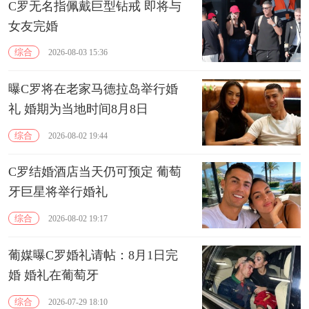
C罗无名指佩戴巨型钻戒 即将与
女友完婚
综合
2026-08-03 15:36
曝C罗将在老家马德拉岛举行婚
礼 婚期为当地时间8月8日
综合
2026-08-02 19:44
C罗结婚酒店当天仍可预定 葡萄
牙巨星将举行婚礼
综合
2026-08-02 19:17
葡媒曝C罗婚礼请帖：8月1日完
婚 婚礼在葡萄牙
综合
2026-07-29 18:10