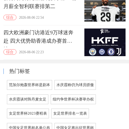
月薪全智利联赛排第二
综合
2026-08-06 22:54
四大欧洲豪门访港近9万球迷奔
赴 四大优势助香港成办赛首选
地
综合
2026-08-06 22:23
热门标签
范加尔炮轰世界杯是剧本
水庆霞称仍为球员骄傲
水庆霞谈对阵丹麦女足
纽约争世界杯决赛举办权
女足世界杯2023赛程表
女足世界排名一览表
中国女足世界杯名单公布
中国女足将出征世界杯