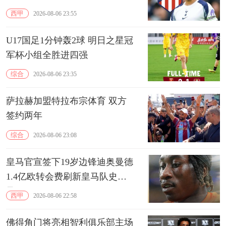
西甲
2026-08-06 23:55
U17国足1分钟轰2球 明日之星冠
军杯小组全胜进四强
综合
2026-08-06 23:35
萨拉赫加盟特拉布宗体育 双方
签约两年
综合
2026-08-06 23:08
皇马官宣签下19岁边锋迪奥曼德
1.4亿欧转会费刷新皇马队史纪
录
西甲
2026-08-06 22:58
佛得角门将亮相智利俱乐部主场