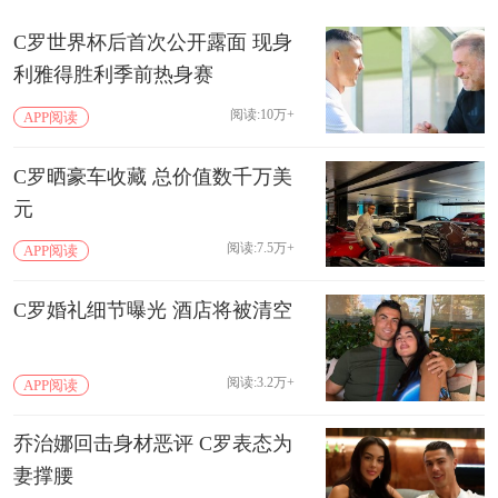
C罗世界杯后首次公开露面 现身
利雅得胜利季前热身赛
阅读:10万+
APP阅读
C罗晒豪车收藏 总价值数千万美
元
阅读:7.5万+
APP阅读
C罗婚礼细节曝光 酒店将被清空
阅读:3.2万+
APP阅读
乔治娜回击身材恶评 C罗表态为
妻撑腰