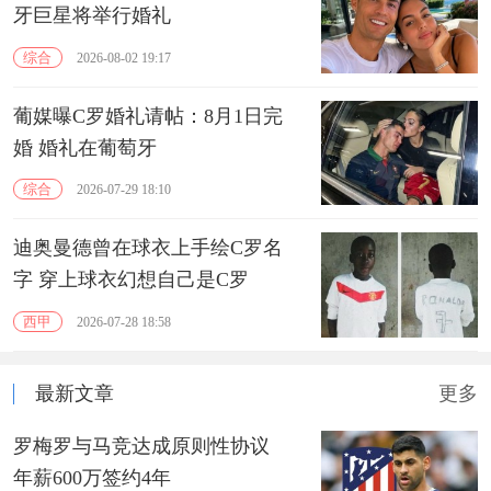
牙巨星将举行婚礼
综合
2026-08-02 19:17
葡媒曝C罗婚礼请帖：8月1日完
婚 婚礼在葡萄牙
综合
2026-07-29 18:10
迪奥曼德曾在球衣上手绘C罗名
字 穿上球衣幻想自己是C罗
西甲
2026-07-28 18:58
最新文章
更多
罗梅罗与马竞达成原则性协议
年薪600万签约4年