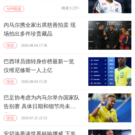
阅读:3.2万+
APP阅读
内马尔携全家出席慈善拍卖 现
场拍出多件珍贵藏品
综合
2026-08-04 17:38
巴西球员德转身价榜最新一览
仅维尼修斯一人上亿
综合
2026-08-04 15:20
巴足协考虑为内马尔举办国家队
告别赛 具体日期和细节尚未敲
定
综合
2026-07-31 22:53
安切洛蒂谈世界杯输挪威 下半