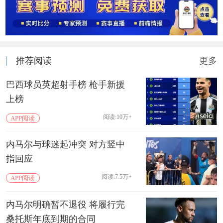
推荐阅读
更多
巴西球员英超射手榜 枪手新援
上榜
阅读:10万+
APP阅读
内马尔与球迷起冲突 对方竖中
指回应
阅读:7.5万+
APP阅读
内马尔明确暂不退役 将履行完
桑托斯年底到期的合同