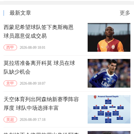
最新文章
更多
西蒙尼希望球队签下奥斯梅恩
球员愿意促成交易
西甲
2026-08-09 18:01
莫拉塔准备离开科莫 球员在球
队缺少机会
意甲
2026-08-09 18:07
天空体育列出阿森纳新赛季阵容
厚度 球队中场选择丰富
英超
2026-08-09 17:18