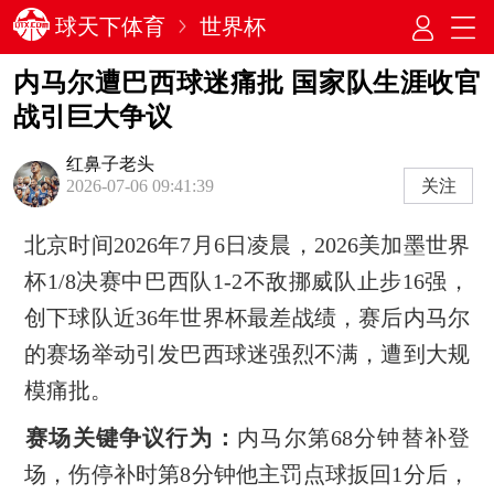
球天下体育
世界杯
内马尔遭巴西球迷痛批 国家队生涯收官
战引巨大争议
红鼻子老头
关注
2026-07-06 09:41:39
北京时间2026年7月6日凌晨，2026美加墨世界
杯1/8决赛中巴西队1-2不敌挪威队止步16强，
创下球队近36年世界杯最差战绩，赛后内马尔
的赛场举动引发巴西球迷强烈不满，遭到大规
模痛批。
‌赛场关键争议行为‌：
内马尔第68分钟替补登
场，伤停补时第8分钟他主罚点球扳回1分后，