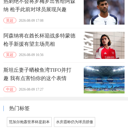
热刺绝不会将罗梅罗出售给阿森
纳 枪手此前对球员展现兴趣
英超
2026-08-09 17:08
阿森纳将在酋长杯迎战多特蒙德
枪手新援有望主场亮相
英超
2026-08-09 16:56
斯坦丘妻子晒梭鱼湾TIFO并打
趣 我有点害怕你的这个表情
中超
2026-08-09 17:27
热门标签
范加尔炮轰世界杯是剧本
水庆霞称仍为球员骄傲