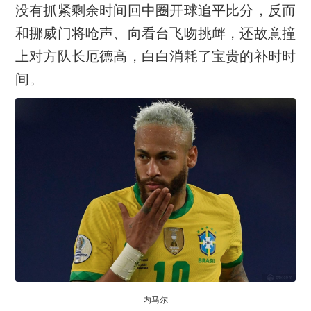
没有抓紧剩余时间回中圈开球追平比分，反而
和挪威门将呛声、向看台飞吻挑衅，还故意撞
上对方队长厄德高，白白消耗了宝贵的补时时
间。
内马尔