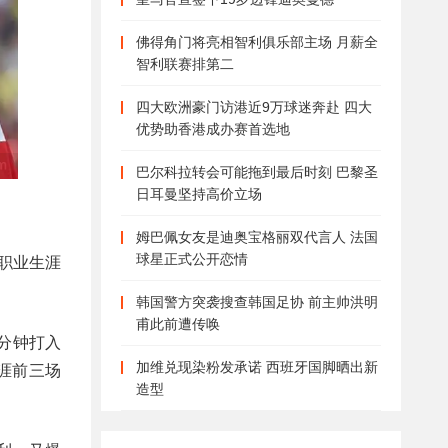
佛得角门将亮相智利俱乐部主场 月薪全
智利联赛排第二
四大欧洲豪门访港近9万球迷奔赴 四大
优势助香港成办赛首选地
巴尔科拉转会可能拖到最后时刻 巴黎圣
日耳曼坚持高价立场
姆巴佩女友是迪奥宝格丽双代言人 法国
球星正式公开恋情
职业生涯
。
韩国警方突袭搜查韩国足协 前主帅洪明
甫此前遭传唤
6分钟打入
加维兑现染粉发承诺 西班牙国脚晒出新
涯前三场
造型