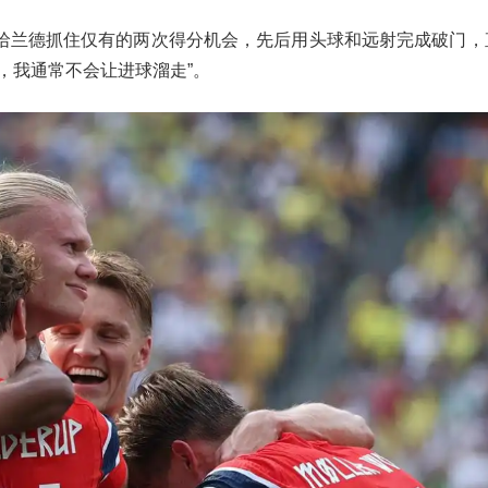
哈兰德抓住仅有的两次得分机会，先后用头球和远射完成破门，
，我通常不会让进球溜走”。