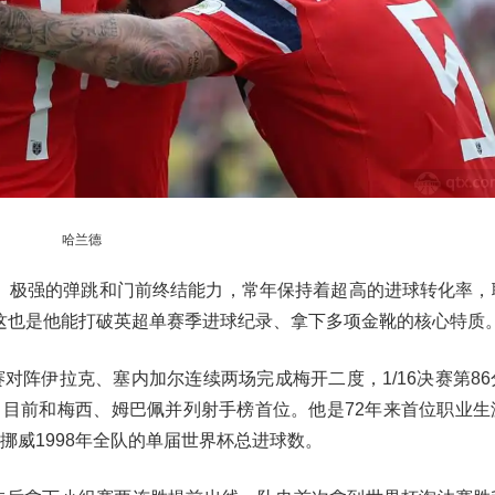
哈兰德
高、极强的弹跳和门前终结能力，常年保持着超高的进球转化率，
这也是他能打破英超单赛季进球纪录、拿下多项金靴的核心特质
赛对阵伊拉克、塞内加尔连续两场完成梅开二度，1/16决赛第8
，目前和梅西、姆巴佩并列射手榜首位。他是72年来首位职业生
挪威1998年全队的单届世界杯总进球数。