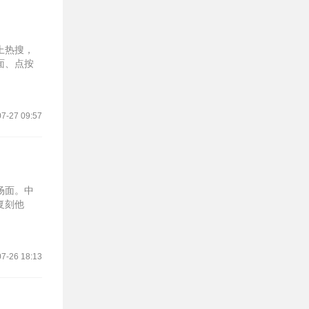
上热搜，
面、点按
7-27 09:57
场面。中
复刻他
7-26 18:13