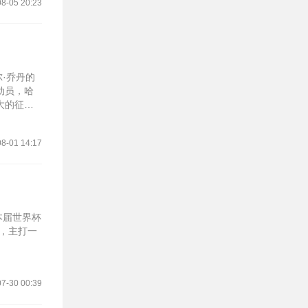
8-05 20:23
·乔丹的
动员，哈
大的征
8-01 14:17
本届世界杯
，主打一
7-30 00:39