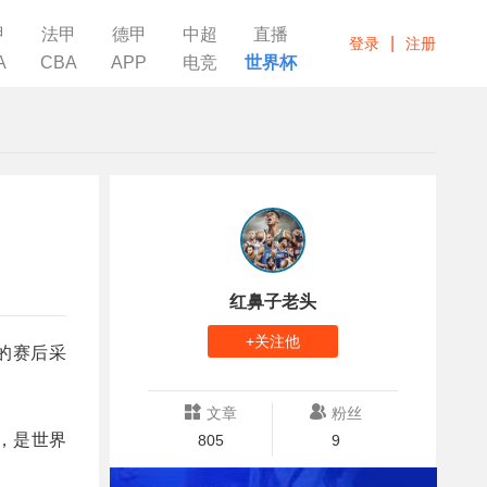
甲
法甲
德甲
中超
直播
|
登录
注册
A
CBA
APP
电竞
世界杯
红鼻子老头
+关注他
西的赛后采
文章
粉丝
，是世界
805
9