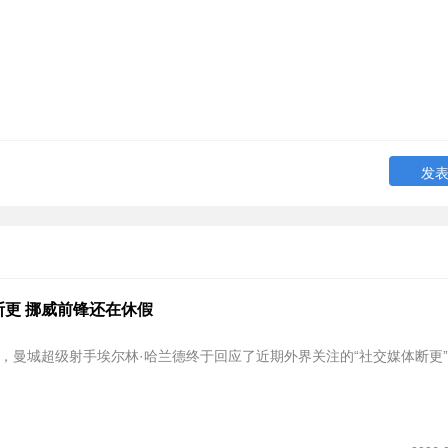
断更 挪威前锋还在休假
4日，曼城超级射手埃尔林·哈兰德终于回应了近期外界关注的“社交媒体断更