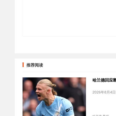
推荐阅读
哈兰德回应
2026年8月