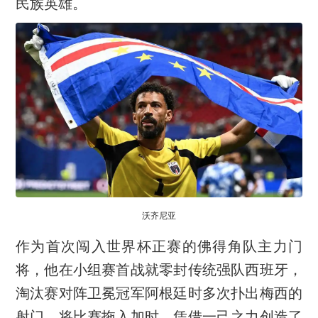
民族英雄。
沃齐尼亚
作为首次闯入世界杯正赛的佛得角队主力门
将，他在小组赛首战就零封传统强队西班牙，
淘汰赛对阵卫冕冠军阿根廷时多次扑出梅西的
射门，将比赛拖入加时，凭借一己之力创造了