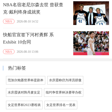
NBA名宿老尼尔森去世 曾获查
克·戴利终身成就奖
NBA
2026-08-10 14:52
快船官宣签下河村勇辉 系
Exhibit 10合同
NBA
2026-08-10 13:06
热门标签
范加尔炮轰世界杯是剧本
水庆霞称仍为球员骄傲
水庆霞谈对阵丹麦女足
纽约争世界杯决赛举办权
女足世界杯2023赛程表
女足世界排名一览表