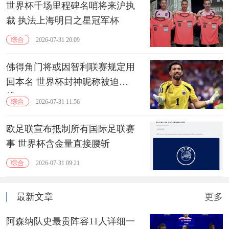
世界杯千场里程碑名哨将来沪执
裁 执法上海明日之星冠军杯
综合
2026-07-31 20:09
佛得角门将或因智利联赛规定用
回本名 世界杯封神昵称被迫下
线
综合
2026-07-31 11:56
欧足联宣布抵制所有国际足联赛
事 世界杯含金量直接腰斩
综合
2026-07-31 09:21
最新文章
更多
阿森纳队史最贵阵容11人详细一