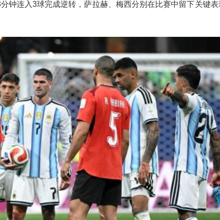
13分钟连入3球完成逆转，萨拉赫、梅西分别在比赛中留下关键表