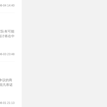
8-04 14:40
家队有可能
预计将在中
8-03 23:48
争议的商
因凡蒂诺
8-01 21:13