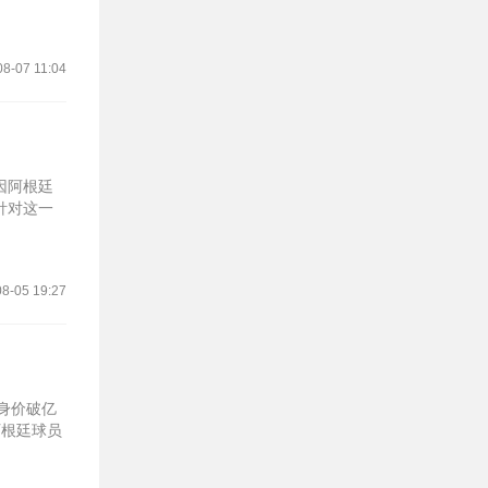
08-07 11:04
因阿根廷
针对这一
8-05 19:27
身价破亿
阿根廷球员