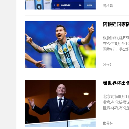
阿根廷
阿根廷国家队
根据阿根廷E
在今年9月至
国举行，另1
阿根廷
曝世界杯出售
北京时间8月
业私有化提案
世界杯私有化
世界杯