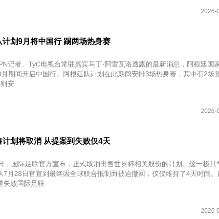
2026-0
计划9月将中国行 踢两场热身赛
SPN记者、TyC电视台常驻嘉宾马丁·阿雷瓦洛透露的最新消息，阿根廷国
10月期间开启中国行。阿根廷队计划在此期间安排3场热身赛，其中有2场
场则安
2026-0
计划将取消 从提案到失败仅4天
1日，国际足联官方宣布，正式取消出售世界杯相关股份的计划。这一极具
从7月28日官宣到最终因全球联合抵制而被迫撤回，仅仅维持了4天时间。
遭失败国际足联
2026-0