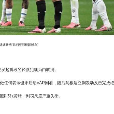
球迷吐槽“裁判穿阿根廷球衣”
进攻发起阶段的轻微犯规为由取消。
做任何表示也未启动VAR回看，随后阿根廷立刻发动反击完成
却领到5张黄牌，判罚尺度严重失衡。