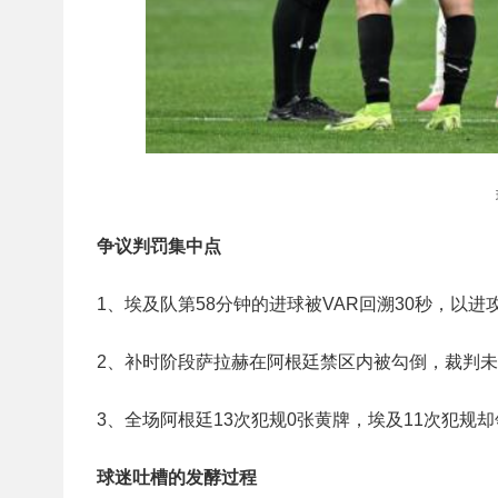
争议判罚集中点
1、埃及队第58分钟的进球被VAR回溯30秒，以
2、补时阶段萨拉赫在阿根廷禁区内被勾倒，裁判未
3、全场阿根廷13次犯规0张黄牌，埃及11次犯规
球迷吐槽的发酵过程