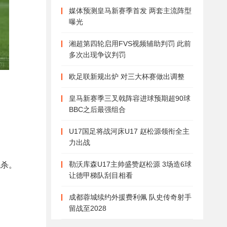
媒体预测皇马新赛季首发 两套主流阵型
曝光
湘超第四轮启用FVS视频辅助判罚 此前
多次出现争议判罚
欧足联新规出炉 对三大杯赛做出调整
皇马新赛季三叉戟阵容进球预期超90球
BBC之后最强组合
U17国足将战河床U17 赵松源领衔全主
力出战
勒沃库森U17主帅盛赞赵松源 3场造6球
绝杀。
让德甲梯队刮目相看
成都蓉城续约外援费利佩 队史传奇射手
留战至2028