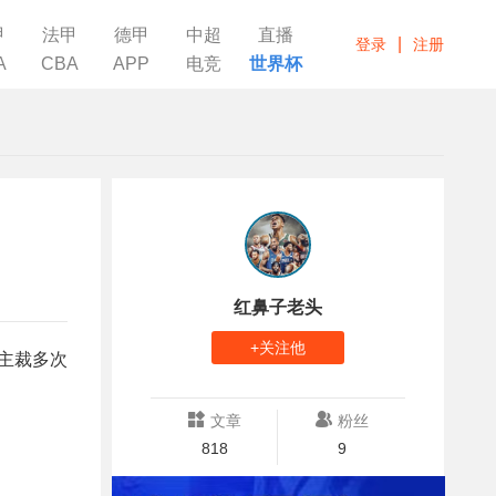
甲
法甲
德甲
中超
直播
|
登录
注册
A
CBA
APP
电竞
世界杯
红鼻子老头
+关注他
值主裁多次
文章
粉丝
818
9