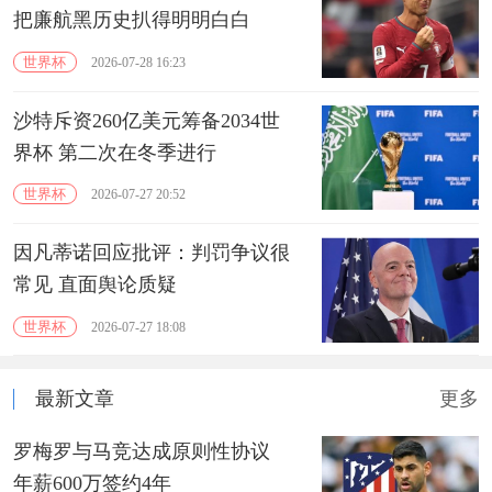
把廉航黑历史扒得明明白白
世界杯
2026-07-28 16:23
沙特斥资260亿美元筹备2034世
界杯 第二次在冬季进行
世界杯
2026-07-27 20:52
因凡蒂诺回应批评：判罚争议很
常见 直面舆论质疑
世界杯
2026-07-27 18:08
最新文章
更多
罗梅罗与马竞达成原则性协议
年薪600万签约4年