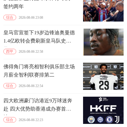
签约两年
综合
2026-08-06 23:08
皇马官宣签下19岁边锋迪奥曼德
1.4亿欧转会费刷新皇马队史纪
录
西甲
2026-08-06 22:58
佛得角门将亮相智利俱乐部主场
月薪全智利联赛排第二
综合
2026-08-06 22:54
四大欧洲豪门访港近9万球迷奔
赴 四大优势助香港成办赛首选
地
综合
2026-08-06 22:23