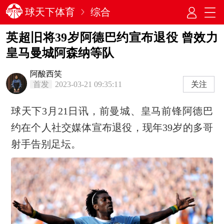
球天下体育
综合
英超旧将39岁阿德巴约宣布退役 曾效力
皇马曼城阿森纳等队
阿酸西笑
首发
2023-03-21 09:35:11
关注
球天下3月21日讯，前曼城、皇马前锋阿德巴
约在个人社交媒体宣布退役，现年39岁的多哥
射手告别足坛。