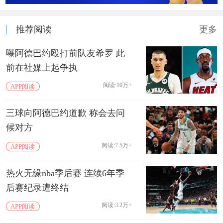
推荐阅读
更多
曝阿德巴约殴打前队友希罗 此
前在社媒上起争执
阅读:10万+
APP阅读
三球向阿德巴约道歉 称会去问
候对方
阅读:7.5万+
APP阅读
热火无缘nba季后赛 连续6年季
后赛纪录遭终结
阅读:3.2万+
APP阅读