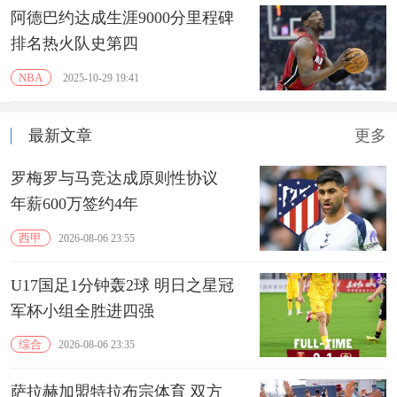
阿德巴约达成生涯9000分里程碑
排名热火队史第四
NBA
2025-10-29 19:41
最新文章
更多
罗梅罗与马竞达成原则性协议
年薪600万签约4年
西甲
2026-08-06 23:55
U17国足1分钟轰2球 明日之星冠
军杯小组全胜进四强
综合
2026-08-06 23:35
萨拉赫加盟特拉布宗体育 双方