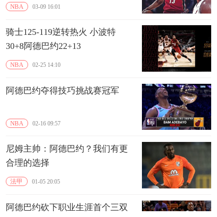
NBA
03-09 16:01
骑士125-119逆转热火 小波特
30+8阿德巴约22+13
NBA
02-25 14:10
阿德巴约夺得技巧挑战赛冠军
NBA
02-16 09:57
尼姆主帅：阿德巴约？我们有更
合理的选择
法甲
01-05 20:05
阿德巴约砍下职业生涯首个三双