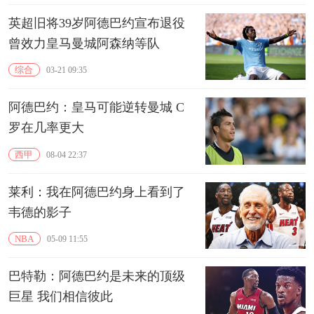
英超旧将39岁阿德巴约宣布退役
曾效力皇马曼城阿森纳等队
综合
03-21 09:35
阿德巴约：皇马可能逆转曼城 C
罗在几率更大
西甲
08-04 22:37
莱利：我在阿德巴约身上看到了
韦德的影子
NBA
05-09 11:55
巴特勒：阿德巴约是未来的顶级
巨星 我们相信彼此