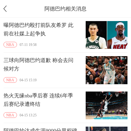
阿德巴约相关消息
曝阿德巴约殴打前队友希罗 此
前在社媒上起争执
NBA
07-11 19:58
三球向阿德巴约道歉 称会去问
候对方
NBA
04-15 15:19
热火无缘nba季后赛 连续6年季
后赛纪录遭终结
NBA
04-15 13:25
阿德巴约达成生涯9000分里程碑