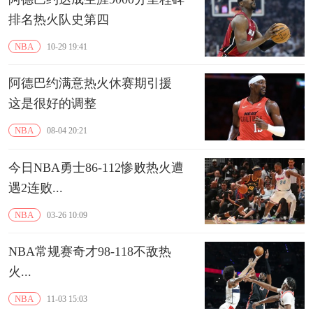
排名热火队史第四
NBA
10-29 19:41
阿德巴约满意热火休赛期引援
这是很好的调整
NBA
08-04 20:21
今日NBA勇士86-112惨败热火遭
遇2连败...
NBA
03-26 10:09
NBA常规赛奇才98-118不敌热
火...
NBA
11-03 15:03