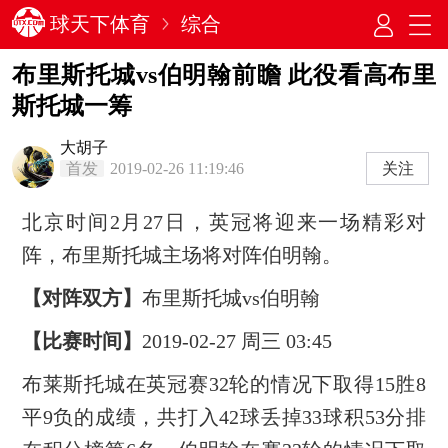
球天下体育
综合
布里斯托城vs伯明翰前瞻 此役看高布里
斯托城一筹
大胡子
首发
2019-02-26 11:19:46
关注
北京时间2月27日，英冠将迎来一场精彩对
阵，布里斯托城主场将对阵伯明翰。
【对阵双方】
布里斯托城vs伯明翰
【比赛时间】
2019-02-27 周三 03:45
布莱斯托城在英冠赛32轮的情况下取得15胜8
平9负的成绩，共打入42球丢掉33球积53分排