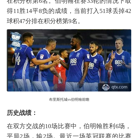
在积分榜第6名。伯明翰在赛33轮的情况下取
得11胜14平8负的成绩，当前打入51球丢掉42
球积47分排在积分榜第9名。
布里斯托城vs伯明翰前瞻
历史战绩：
在双方交战的10场比赛中，伯明翰胜利6场，
平局2场，输2场。最近一场英冠联赛的比赛