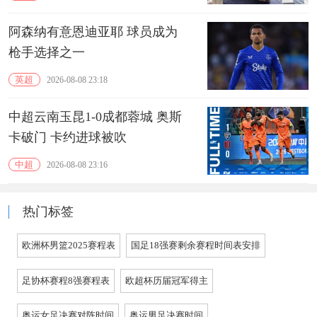
阿森纳有意恩迪亚耶 球员成为
枪手选择之一
英超
2026-08-08 23:18
中超云南玉昆1-0成都蓉城 奥斯
卡破门 卡约进球被吹
中超
2026-08-08 23:16
热门标签
欧洲杯男篮2025赛程表
国足18强赛剩余赛程时间表安排
足协杯赛程8强赛程表
欧超杯历届冠军得主
奥运女足决赛对阵时间
奥运男足决赛时间