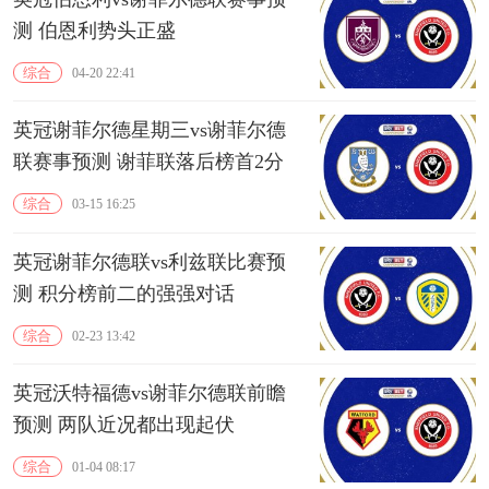
测 伯恩利势头正盛
综合
04-20 22:41
英冠谢菲尔德星期三vs谢菲尔德
联赛事预测 谢菲联落后榜首2分
综合
03-15 16:25
英冠谢菲尔德联vs利兹联比赛预
测 积分榜前二的强强对话
综合
02-23 13:42
英冠沃特福德vs谢菲尔德联前瞻
预测 两队近况都出现起伏
综合
01-04 08:17