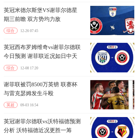
英冠米德尔斯堡VS谢菲尔德星
期三前瞻 双方势均力敌
综合
12-26 07:45
英冠西布罗姆维奇vs谢菲尔德联
今日预测 谢菲联近况如日中天
综合
12-08 17:20
谢菲联被罚8500万英镑 联赛杯
与雷克瑟姆发生斗殴
英超
09-03 16:54
英冠谢菲尔德联vs沃特福德预测
分析 沃特福德近况更胜一筹