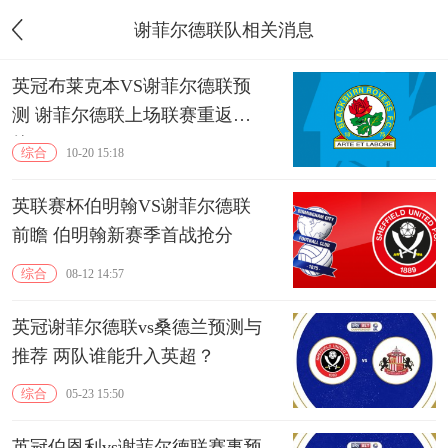
谢菲尔德联队相关消息
英冠布莱克本VS谢菲尔德联预
测 谢菲尔德联上场联赛重返正
轨
综合
10-20 15:18
英联赛杯伯明翰VS谢菲尔德联
前瞻 伯明翰新赛季首战抢分
综合
08-12 14:57
英冠谢菲尔德联vs桑德兰预测与
推荐 两队谁能升入英超？
综合
05-23 15:50
英冠伯恩利vs谢菲尔德联赛事预