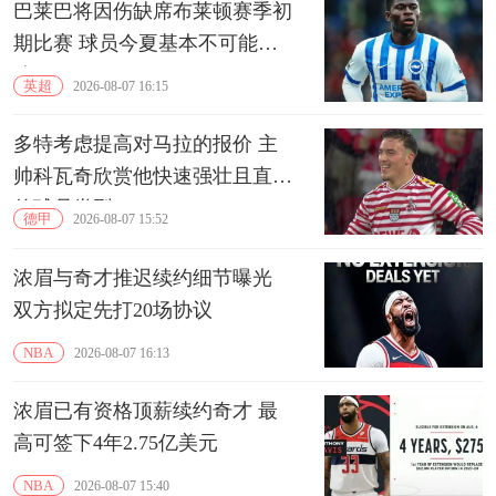
巴莱巴将因伤缺席布莱顿赛季初
期比赛 球员今夏基本不可能离
队
英超
2026-08-07 16:15
多特考虑提高对马拉的报价 主
帅科瓦奇欣赏他快速强壮且直接
的球员类型
德甲
2026-08-07 15:52
浓眉与奇才推迟续约细节曝光
双方拟定先打20场协议
NBA
2026-08-07 16:13
浓眉已有资格顶薪续约奇才 最
高可签下4年2.75亿美元
NBA
2026-08-07 15:40