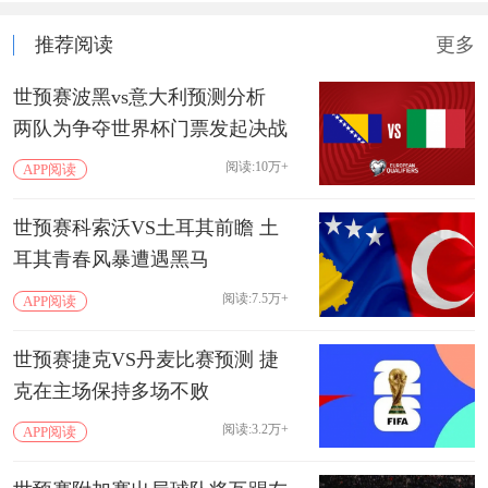
推荐阅读
更多
世预赛波黑vs意大利预测分析
两队为争夺世界杯门票发起决战
阅读:10万+
APP阅读
世预赛科索沃VS土耳其前瞻 土
耳其青春风暴遭遇黑马
阅读:7.5万+
APP阅读
世预赛捷克VS丹麦比赛预测 捷
克在主场保持多场不败
阅读:3.2万+
APP阅读