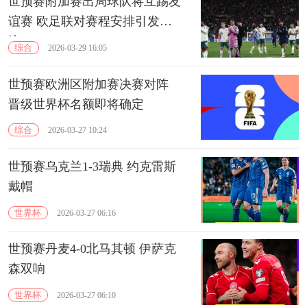
世预赛附加赛出局球队将互踢友
谊赛 欧足联对赛程安排引发争
议
综合
2026-03-29 16:05
世预赛欧洲区附加赛决赛对阵
晋级世界杯名额即将确定
综合
2026-03-27 10:24
世预赛乌克兰1-3瑞典 约克雷斯
戴帽
世界杯
2026-03-27 06:16
世预赛丹麦4-0北马其顿 伊萨克
森双响
世界杯
2026-03-27 06:10