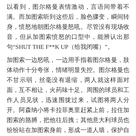
以看到，图尔格曼表情激动，言语间带着不
满。而加图索听到这些后，脸色骤变，瞬间转
身，愤怒地朝图尔格曼怒吼。尽管没有现场收
音，但从加图索愤怒的口型中，能辨认出那
句“SHUT THE F**K UP（给我闭嘴）”。
加图索一边怒吼，一边用手指着图尔格曼，肢
体动作十分夸张，情绪明显失控。图尔格曼也
不甘示弱，丝毫没有退缩，两人就这样面对
面，互不相让，火药味十足。周围的球员和工
作人员见状，迅速围拢过来，试图将两人分
开。阿森纳小将卡拉菲奥里赶紧上前，拉住加
图索的胳膊，把他往后拽；其他意大利球员也
纷纷站在加图索身前，形成一道人墙，保护自