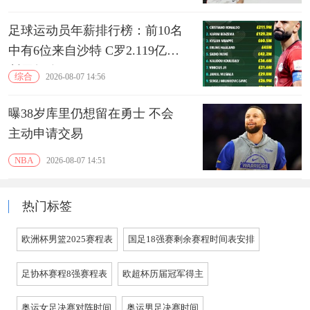
足球运动员年薪排行榜：前10名
中有6位来自沙特 C罗2.119亿镑
断层领跑‌
综合
2026-08-07 14:56
曝38岁库里仍想留在勇士 不会
主动申请交易
NBA
2026-08-07 14:51
热门标签
欧洲杯男篮2025赛程表
国足18强赛剩余赛程时间表安排
足协杯赛程8强赛程表
欧超杯历届冠军得主
奥运女足决赛对阵时间
奥运男足决赛时间