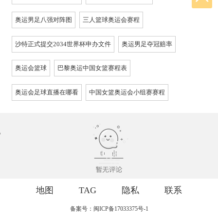
奥运男足八强对阵图
三人篮球奥运会赛程
沙特正式提交2034世界杯申办文件
奥运男足夺冠赔率
奥运会篮球
巴黎奥运中国女篮赛程表
奥运会足球直播在哪看
中国女篮奥运会小组赛赛程
地图
TAG
隐私
联系
备案号：闽ICP备17033375号-1