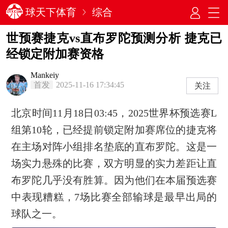
球天下体育
综合
世预赛捷克vs直布罗陀预测分析 捷克已
经锁定附加赛资格
Mankeiy
首发
2025-11-16 17:34:45
关注
北京时间11月18日03:45，2025世界杯预选赛L
组第10轮，已经提前锁定附加赛席位的捷克将
在主场对阵小组排名垫底的直布罗陀。这是一
场实力悬殊的比赛，双方明显的实力差距让直
布罗陀几乎没有胜算。因为他们在本届预选赛
中表现糟糕，7场比赛全部输球是最早出局的
球队之一。