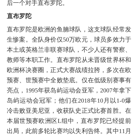
后一个对手直布罗陀。
直布罗陀
直布罗陀是欧洲的鱼腩球队，这支球队经常发
生惨案。全队身价仅50万欧元，球员多效力于
本土或英格兰非联赛球队，不少人还有警察、
教师等本职工作。直布罗陀从未晋级世界杯和
欧洲杯决赛圈，正式大赛战绩拉胯，多次在欧
预赛、世预赛中全败垫底。仅在低级别赛事有
亮点，1995年获岛屿运动会亚军，2007年拿下
岛屿运动会冠军；他们在2018年10月以1-0爆
冷击败亚美尼亚，收获队史正式比赛首胜。在
本届世预赛欧洲区L组中，直布罗陀已经提前
出局，此前多轮比赛均以失利告终。其中11月