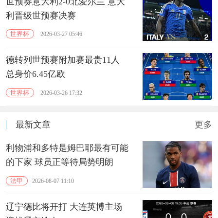
世预赛意大利2-0北爱尔兰 意大
利晋级世预赛决赛
世界杯
2026-03-27 05:46
德转列世预赛附加赛最贵11人
总身价6.45亿欧
世界杯
2026-03-26 17:32
最新文章
更多
利物浦和多特是姆巴耶最有可能
的下家 球员正等待局势明朗
法甲
2026-08-07 11:10
辽宁德比将开打 大连英博主场