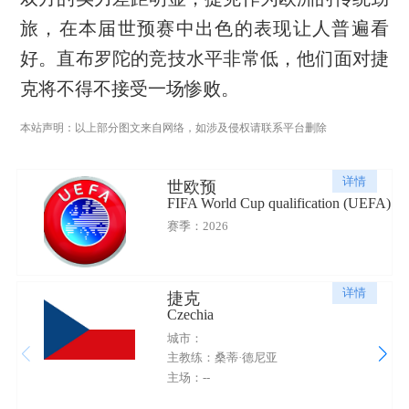
旅，在本届世预赛中出色的表现让人普遍看
好。直布罗陀的竞技水平非常低，他们面对捷
克将不得不接受一场惨败。
本站声明：以上部分图文来自网络，如涉及侵权请联系平台删除
详情
世欧预
FIFA World Cup qualification (UEFA)
赛季：2026
详情
捷克
Czechia
城市：
主教练：桑蒂·德尼亚
主场：--