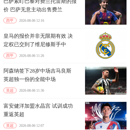
巴萨紧盯巴黎对费兰托雷斯的报
价 巴萨无意主动出售费兰
西甲
2026-08-06 12:16
皇马的报价并非无限期有效 决
定权已交到了维尼修斯手中
西甲
2026-08-06 11:26
阿森纳签下28岁中场吉马良斯
英超独一份的全能中场
英超
2026-08-06 11:36
富安健洋加盟水晶宫 试训成功
重返英超
英超
2026-08-06 12:07