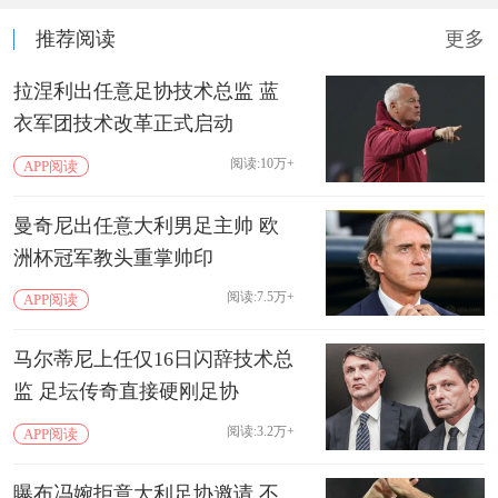
推荐阅读
更多
拉涅利出任意足协技术总监 蓝
衣军团技术改革正式启动
阅读:10万+
APP阅读
曼奇尼出任意大利男足主帅 欧
洲杯冠军教头重掌帅印
阅读:7.5万+
APP阅读
马尔蒂尼上任仅16日闪辞技术总
监 足坛传奇直接硬刚足协
阅读:3.2万+
APP阅读
曝布冯婉拒意大利足协邀请 不