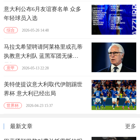
意大利公布6月友谊赛名单 众多
年轻球员入选
综合
2026-05-26 14:48
马拉戈希望聘请阿莱格里或孔蒂
执教意大利队 蓝黑军团无缘世
界杯
意甲
2026-05-13 22:28
美特使提议意大利取代伊朗踢世
界杯 意大利已经出局
世界杯
2026-04-23 15:37
最新文章
更多