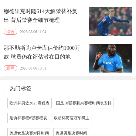
穆德里克时隔614天解禁替补复
出 背后禁赛全细节梳理
综合
2026-08-06 11:04
那不勒斯为卢卡库估价约1000万
欧 球员仍在评估潜在目的地
意甲
2026-08-06 10:31
热门标签
欧洲杯男篮2025赛程表
国足18强赛剩余赛程时间表安排
足协杯赛程8强赛程表
欧超杯历届冠军得主
奥运女足决赛对阵时间
奥运男足决赛时间