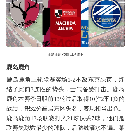
鹿岛鹿角VS町田泽维亚
鹿岛鹿角
鹿岛鹿角上轮联赛客场1-2不敌东京绿茵，终
结了此前3连胜的势头，士气备受打击。鹿岛
鹿角本赛季日职前13轮过后取得10胜2平1负的
战绩，积32分高居东区头名，表现相当出色。
鹿岛鹿角13场联赛打入21球仅丢7球，他们是
联赛失球数最少的球队，后防线滴水不漏。莱