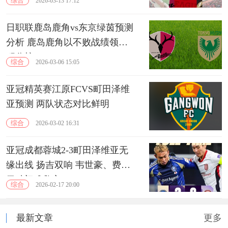
综合
2026-03-13 17:12
日职联鹿岛鹿角vs东京绿茵预测
分析 鹿岛鹿角以不败战绩领跑
积分榜
综合
2026-03-06 15:05
亚冠精英赛江原FCVS町田泽维
亚预测 两队状态对比鲜明
综合
2026-03-02 16:31
亚冠成都蓉城2-3町田泽维亚无
缘出线 扬吉双响 韦世豪、费利
佩破门难救主
综合
2026-02-17 20:00
最新文章
更多