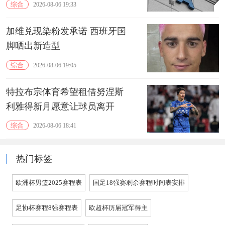
综合
2026-08-06 19:33
加维兑现染粉发承诺 西班牙国
脚晒出新造型
综合
2026-08-06 19:05
特拉布宗体育希望租借努涅斯
利雅得新月愿意让球员离开
综合
2026-08-06 18:41
热门标签
欧洲杯男篮2025赛程表
国足18强赛剩余赛程时间表安排
足协杯赛程8强赛程表
欧超杯历届冠军得主