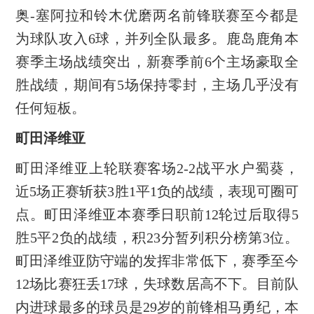
奥-塞阿拉和铃木优磨两名前锋联赛至今都是
为球队攻入6球，并列全队最多。鹿岛鹿角本
赛季主场战绩突出，新赛季前6个主场豪取全
胜战绩，期间有5场保持零封，主场几乎没有
任何短板。
町田泽维亚
町田泽维亚上轮联赛客场2-2战平水户蜀葵，
近5场正赛斩获3胜1平1负的战绩，表现可圈可
点。町田泽维亚本赛季日职前12轮过后取得5
胜5平2负的战绩，积23分暂列积分榜第3位。
町田泽维亚防守端的发挥非常低下，赛季至今
12场比赛狂丢17球，失球数居高不下。目前队
内进球最多的球员是29岁的前锋相马勇纪，本