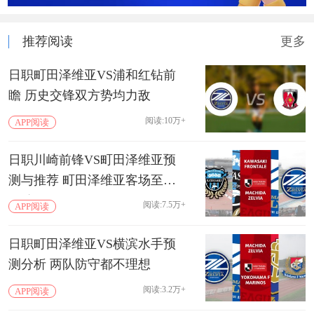
推荐阅读
更多
日职町田泽维亚VS浦和红钻前
瞻 历史交锋双方势均力敌
阅读:10万+
APP阅读
日职川崎前锋VS町田泽维亚预
测与推荐 町田泽维亚客场至今
不败
阅读:7.5万+
APP阅读
日职町田泽维亚VS横滨水手预
测分析 两队防守都不理想
阅读:3.2万+
APP阅读