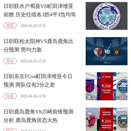
日职联水户蜀葵VS町田泽维亚
前瞻 历史往绩各3胜4平3负均等
综合
2026-04-28 18:54
日职联柏太阳神VS鹿岛鹿角比
分预测 势均力敌
综合
2026-04-23 17:29
日职东京FCvs町田泽维亚今日
预测 两队仅有2分之差
综合
2026-04-04 12:30
日职鹿岛鹿角VS川崎前锋预测
分析 鹿岛鹿角状态火热