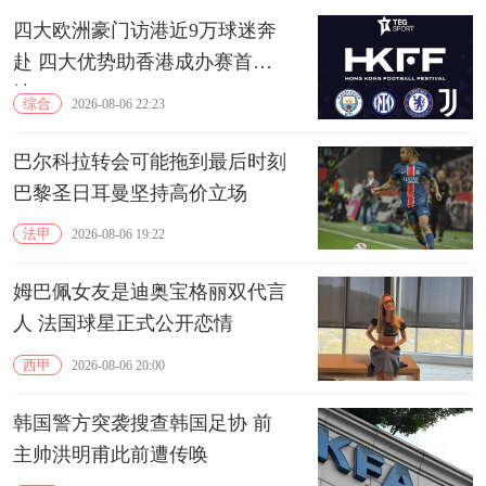
四大欧洲豪门访港近9万球迷奔
赴 四大优势助香港成办赛首选
地
综合
2026-08-06 22:23
巴尔科拉转会可能拖到最后时刻
巴黎圣日耳曼坚持高价立场
法甲
2026-08-06 19:22
姆巴佩女友是迪奥宝格丽双代言
人 法国球星正式公开恋情
西甲
2026-08-06 20:00
韩国警方突袭搜查韩国足协 前
主帅洪明甫此前遭传唤