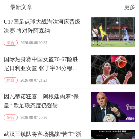
最新文章
更多
U17国足点球大战淘汰河床晋级
决赛 将对阵阿森纳
综合
2026-08-08 09:35
国际热身赛中国女篮70-67险胜
尼日利亚女篮 张子宇24分穆萨
15分10板
综合
2026-08-07 21:23
因凡蒂诺狂喜：阿根廷肉麻“保
皇” 欧足联态度仍强硬
综合
2026-08-07 20:26
武汉三镇队将客场挑战“苦主”浙