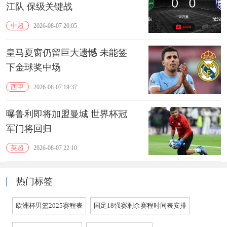
江队 保级关键战
中超
2026-08-07 20:05
皇马夏窗仍留巨大遗憾 未能签
下金球奖中场
西甲
2026-08-07 19:37
曝鲁利即将加盟曼城 世界杯冠
军门将回归
英超
2026-08-07 22:10
热门标签
欧洲杯男篮2025赛程表
国足18强赛剩余赛程时间表安排