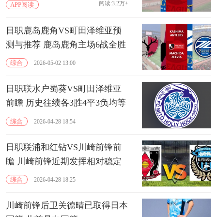
阅读:3.2万+
APP阅读
日职鹿岛鹿角VS町田泽维亚预
测与推荐 鹿岛鹿角主场6战全胜
综合
2026-05-02 13:00
日职联水户蜀葵VS町田泽维亚
前瞻 历史往绩各3胜4平3负均等
综合
2026-04-28 18:54
日职联浦和红钻VS川崎前锋前
瞻 川崎前锋近期发挥相对稳定
综合
2026-04-28 18:25
川崎前锋后卫关德晴已取得日本