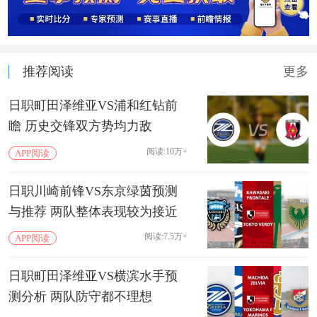
推荐阅读
更多
日职町田泽维亚VS浦和红钻前
瞻 历史交锋双方势均力敌
阅读:10万+
APP阅读
日职川崎前锋VS东京绿茵预测
与推荐 两队整体表现较为接近
阅读:7.5万+
APP阅读
日职町田泽维亚VS横滨水手预
测分析 两队防守都不理想