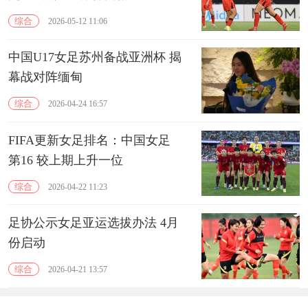
综合
2026-05-12 11:06
中国U17女足苏州备战亚洲杯 揭
幕战对阵缅甸
综合
2026-04-24 16:57
FIFA更新女足排名：中国女足
第16 较上期上升一位
综合
2026-04-22 11:23
足协公示女足亚运选拔办法 4月
份启动
综合
2026-04-21 13:57