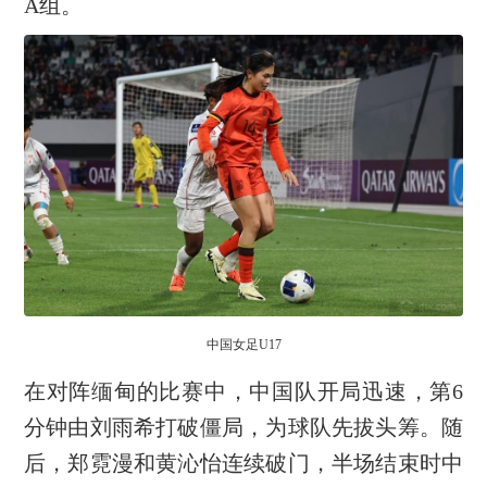
A组。
中国女足U17
在对阵缅甸的比赛中，中国队开局迅速，第6
分钟由刘雨希打破僵局，为球队先拔头筹。随
后，郑霓漫和黄沁怡连续破门，半场结束时中