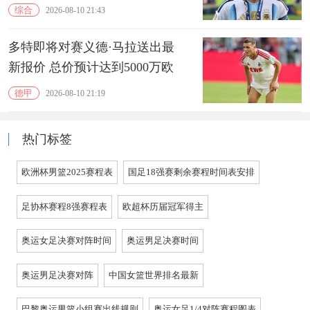
综合
2026-08-10 21:43
多特即将对赛义德·马拉送出最
新报价 总价预计达到5000万欧
德甲
2026-08-10 21:19
热门标签
欧洲杯男篮2025赛程表
国足18强赛剩余赛程时间表安排
足协杯赛程8强赛程表
欧超杯历届冠军得主
奥运女足决赛对阵时间
奥运男足决赛时间
奥运男足决赛对阵
中国女篮世界排名最新
巴黎奥运男篮小组赛出线规则
奥运女足1/4对阵赛程图表