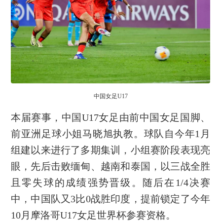
中国女足U17
本届赛事，中国U17女足由前中国女足国脚、
前亚洲足球小姐马晓旭执教。球队自今年1月
组建以来进行了多期集训，小组赛阶段表现亮
眼，先后击败缅甸、越南和泰国，以三战全胜
且零失球的成绩强势晋级。随后在1/4决赛
中，中国队又3比0战胜印度，提前锁定了今年
10月摩洛哥U17女足世界杯参赛资格。