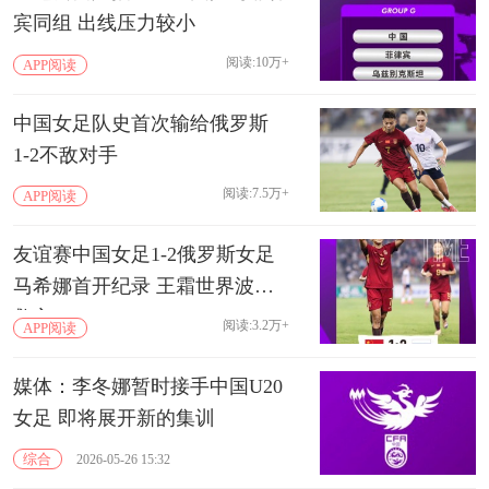
宾同组 出线压力较小
阅读:10万+
APP阅读
中国女足队史首次输给俄罗斯
1-2不敌对手
阅读:7.5万+
APP阅读
友谊赛中国女足1-2俄罗斯女足
马希娜首开纪录 王霜世界波难
救主
阅读:3.2万+
APP阅读
媒体：李冬娜暂时接手中国U20
女足 即将展开新的集训
综合
2026-05-26 15:32