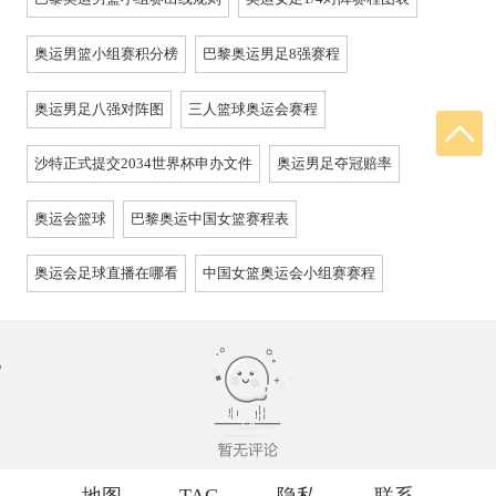
奥运男篮小组赛积分榜
巴黎奥运男足8强赛程
奥运男足八强对阵图
三人篮球奥运会赛程
沙特正式提交2034世界杯申办文件
奥运男足夺冠赔率
奥运会篮球
巴黎奥运中国女篮赛程表
奥运会足球直播在哪看
中国女篮奥运会小组赛赛程