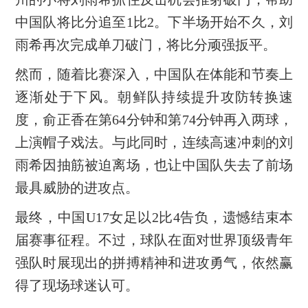
中国队将比分追至1比2。下半场开始不久，刘
雨希再次完成单刀破门，将比分顽强扳平。
然而，随着比赛深入，中国队在体能和节奏上
逐渐处于下风。朝鲜队持续提升攻防转换速
度，俞正香在第64分钟和第74分钟再入两球，
上演帽子戏法。与此同时，连续高速冲刺的刘
雨希因抽筋被迫离场，也让中国队失去了前场
最具威胁的进攻点。
最终，中国U17女足以2比4告负，遗憾结束本
届赛事征程。不过，球队在面对世界顶级青年
强队时展现出的拼搏精神和进攻勇气，依然赢
得了现场球迷认可。