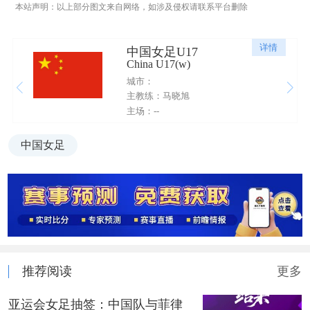
本站声明：以上部分图文来自网络，如涉及侵权请联系平台删除
详情
中国女足U17
China U17(w)
城市：
主教练：马晓旭
主场：--
中国女足
推荐阅读
更多
亚运会女足抽签：中国队与菲律