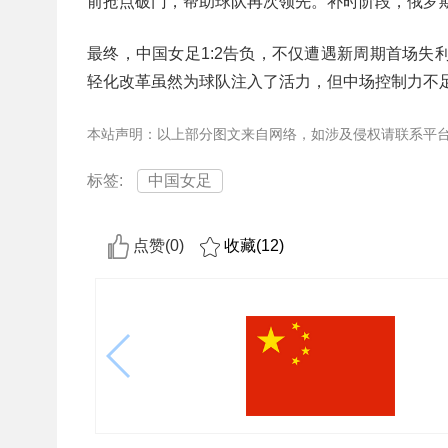
前抢点破门，帮助球队再次领先。补时阶段，俄罗
最终，中国女足1:2告负，不仅遭遇新周期首场失
轻化改革虽然为球队注入了活力，但中场控制力不
本站声明：以上部分图文来自网络，如涉及侵权请联系平
标签:
中国女足
点赞(
0
)
收藏(
12
)