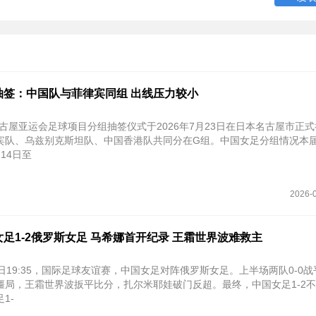
抽签：中国队与菲律宾同组 出线压力较小
古屋亚运会足球项目分组抽签仪式于2026年7月23日在日本名古屋市正
宾队、乌兹别克斯坦队、中国香港队共同分在G组。中国女足分组情况本
14日至
2026-0
足1-2俄罗斯女足 马希娜首开纪录 王霜世界波难救主
日19:35，国际足球友谊赛，中国女足对阵俄罗斯女足。上半场两队0-0
僵局，王霜世界波扳平比分，扎尔米耶娃破门反超。最终，中国女足1-2
1-