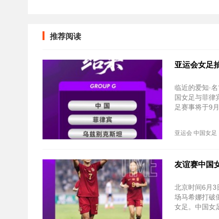
推荐阅读
亚运会女足
临近的爱知·名
国女足与菲律
足赛事将于9月
亚运会
中国女足
友谊赛中国女
北京时间6月3
场马希娜打破
女足。中国女足