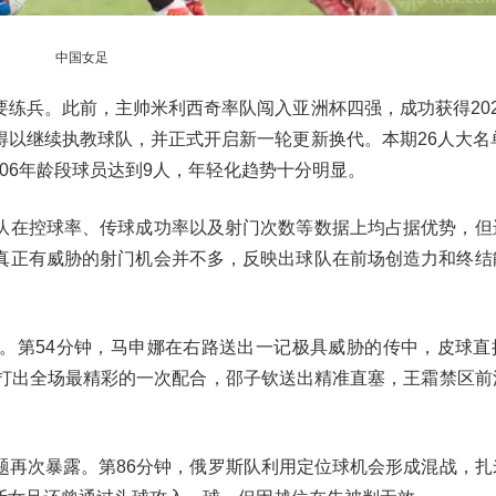
中国女足
练兵。此前，主帅米利西奇率队闯入亚洲杯四强，成功获得202
以继续执教球队，并正式开启新一轮更新换代。本期26人大名单
006年龄段球员达到9人，年轻化趋势十分明显。
队在控球率、传球成功率以及射门次数等数据上均占据优势，但
真正有威胁的射门机会并不多，反映出球队在前场创造力和终结
。第54分钟，马申娜在右路送出一记极具威胁的传中，皮球直
足打出全场最精彩的一次配合，邵子钦送出精准直塞，王霜禁区前
题再次暴露。第86分钟，俄罗斯队利用定位球机会形成混战，扎