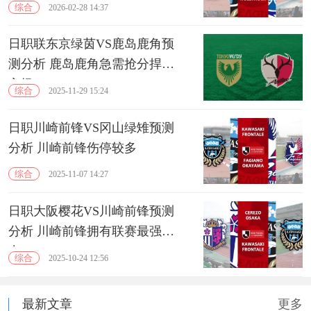
综合
2026-02-28 14:37
日职联东京绿茵VS鹿岛鹿角预
测分析 鹿岛鹿角急需抢分捍卫
主场
综合
2025-11-29 15:24
日职川崎前锋VS冈山绿雉预测
分析 川崎前锋伤停较多
综合
2025-11-07 14:27
日职大阪樱花VS川崎前锋预测
分析 川崎前锋拥有联赛最强火
力
综合
2025-10-24 12:56
最新文章
更多