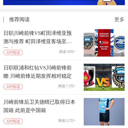
推荐阅读
更多
日职川崎前锋VS町田泽维亚预
测与推荐 町田泽维亚客场至今
不败
阅读:10万+
APP阅读
日职联浦和红钻VS川崎前锋前
瞻 川崎前锋近期发挥相对稳定
阅读:7.5万+
APP阅读
川崎前锋后卫关德晴已取得日本
国籍 此前是中国籍
阅读:3.2万+
APP阅读