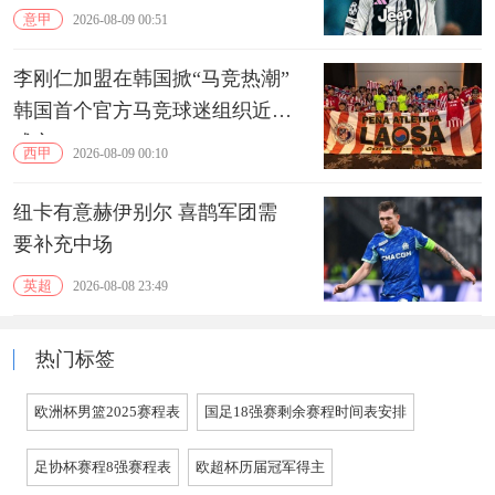
意甲
2026-08-09 00:51
李刚仁加盟在韩国掀“马竞热潮”
韩国首个官方马竞球迷组织近期
成立
西甲
2026-08-09 00:10
纽卡有意赫伊别尔 喜鹊军团需
要补充中场
英超
2026-08-08 23:49
热门标签
欧洲杯男篮2025赛程表
国足18强赛剩余赛程时间表安排
足协杯赛程8强赛程表
欧超杯历届冠军得主