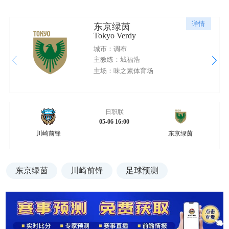
详情
东京绿茵
Tokyo Verdy
城市：调布
主教练：城福浩
主场：味之素体育场
日职联
05-06 16:00
川崎前锋
东京绿茵
东京绿茵
川崎前锋
足球预测