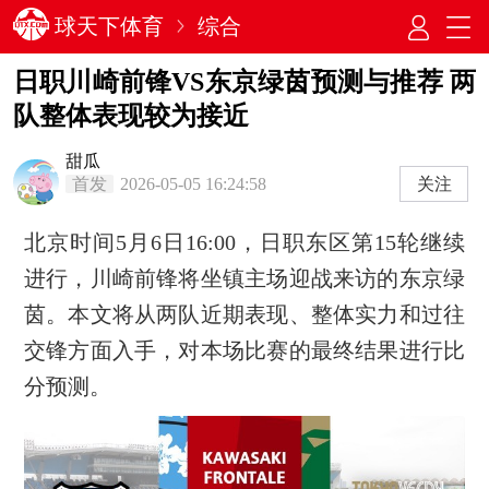
球天下体育
综合
日职川崎前锋VS东京绿茵预测与推荐 两
队整体表现较为接近
甜瓜
首发
2026-05-05 16:24:58
关注
北京时间5月6日16:00，日职东区第15轮继续
进行，川崎前锋将坐镇主场迎战来访的东京绿
茵。本文将从两队近期表现、整体实力和过往
交锋方面入手，对本场比赛的最终结果进行比
分预测。