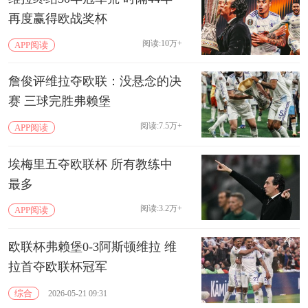
再度赢得欧战奖杯
阅读:10万+
APP阅读
詹俊评维拉夺欧联：没悬念的决
赛 三球完胜弗赖堡
阅读:7.5万+
APP阅读
埃梅里五夺欧联杯 所有教练中
最多
阅读:3.2万+
APP阅读
欧联杯弗赖堡0-3阿斯顿维拉 维
拉首夺欧联杯冠军
综合
2026-05-21 09:31