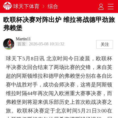
球天下体育
综合
欧联杯决赛对阵出炉 维拉将战德甲劲旅
弗赖堡
Martin11
首发
2026-05-08 10:31:32
关注
球天下5月8日讯 北京时间今日凌晨，欧联杯
半决赛次回合结束了两场比赛的交锋，来自英
超的阿斯顿维拉和德甲的弗赖堡分别在各自比
赛中战胜对手，成功会师决赛，这将是阿斯顿
维拉时隔44年再次闯入欧洲重大赛事决赛，而
弗赖堡则将迎来俱乐部历史上首次欧战决赛之
旅。欧联杯决赛定于北京时间5月21日3:00在