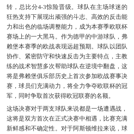
转，总比分4-3惊险晋级。球队在主场球迷的
狂热支持下展现出顽强的斗志、高效的反击能
力和出色的临场调整能力，成为本赛季欧联杯
赛场上的一大黑马。作为德甲的中游球队，弗
赖堡本赛季的欧战表现远超预期。球队以团队
协作、紧密防守和快速反击为主要特点，主教
练的战术智慧多次帮助球队在逆境中翻盘，这
将是弗赖堡俱乐部历史上首次参加欧战赛事决
赛，球员们充满动力，将全力争夺欧联杯的冠
军，同时争取首次获得欧冠联赛的名额。
这场决赛对于两支球队来说都是一场遭遇战，
这将是双方首次在正式决赛中相遇，比赛充满
新鲜感和不确定性。对于阿斯顿维拉来说，球