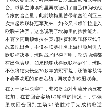
台。球队主帅埃梅里再次证明了自己作为欧战
专家的含金量，此前埃梅里曾带领塞维利亚三
次捧起欧联杯冠军奖杯，如今又带领维拉进入
欧联杯决赛，这也说明了埃梅里的执教能力。
本赛季阿斯顿维拉在英超联赛和欧联杯双线作
战表现出色，不仅在联赛排名上游也顺利进入
欧联杯决赛，球队战术纪律严明，攻防两端都
有出色表现。如果能够获得欧联杯冠军，球队
不仅将结束长达30多年的冠军荒，还能够获得
下赛季欧冠的参赛名额，再次参加欧冠联赛。
在另一场半决赛中，弗赖堡面对葡萄牙劲旅布
拉加，在首回合客场1-2输球的情况下，弗赖
堡次回合回到主场3-1战胜对手完成精彩逆