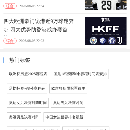
综合
2026-08-06 22:54
四大欧洲豪门访港近9万球迷奔
赴 四大优势助香港成办赛首选
地
综合
2026-08-06 22:23
热门标签
欧洲杯男篮2025赛程表
国足18强赛剩余赛程时间表安排
足协杯赛程8强赛程表
欧超杯历届冠军得主
奥运女足决赛对阵时间
奥运男足决赛时间
奥运男足决赛对阵
中国女篮世界排名最新