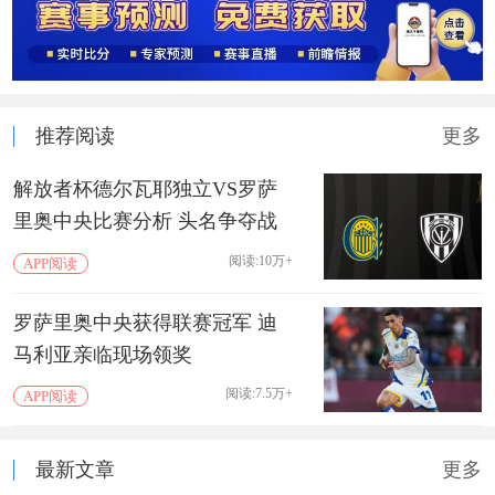
推荐阅读
更多
解放者杯德尔瓦耶独立VS罗萨
里奥中央比赛分析 头名争夺战
阅读:10万+
APP阅读
罗萨里奥中央获得联赛冠军 迪
马利亚亲临现场领奖
阅读:7.5万+
APP阅读
最新文章
更多