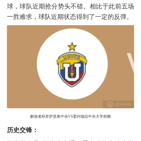
球，球队近期抢分势头不错。相比于此前五场
一胜难求，球队近期状态得到了一定的反弹。
解放者杯罗萨里奥中央VS委内瑞拉中央大学前瞻
历史交锋：