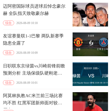
迈阿密国际球员进球后悼念豪尔
赫 全队指天致敬豪尔赫
综合
2026-08-09 10:18
友谊赛曼联1-1巴黎 两队新赛季
隐患全露了
综合
2026-08-09 10:09
日职联东京绿茵vs川崎前锋前瞻
预测分析 主场保级队硬刚老牌
劲旅
综合
2026-08-09 10:01
阿莫林执教AC米兰前三场比赛
均不胜 红黑军团新帅面对较大
压力