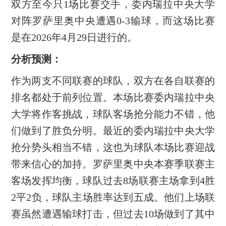
双方至今只1场比赛交手，委内瑞拉中央大学
对阵罗萨里奥中央遭遇0-3输球，而这场比赛
是在2026年4月29日进行的。
分析预测：
作为两支不同联赛的球队，双方在各自联赛的
排名都处于前列位置。本场比赛委内瑞拉中央
大学将作客挑战，球队客场抢分能力不错，他
们做到了胜负分明。最近的委内瑞拉中央大学
抢分势头相当不错，这也为球队本场比赛迎战
带来信心的加持。罗萨里奥中央本赛季联赛主
客场发挥均衡，球队过去8场联赛主场拿到4胜
2平2负，球队主场胜率达到五成。他们上场联
赛虽然遭遇输球打击，但过去10场做到了其中