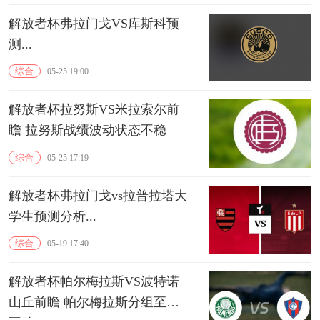
解放者杯弗拉门戈VS库斯科预
测...
综合
05-25 19:00
解放者杯拉努斯VS米拉索尔前
瞻 拉努斯战绩波动状态不稳
综合
05-25 17:19
解放者杯弗拉门戈vs拉普拉塔大
学生预测分析...
综合
05-19 17:40
解放者杯帕尔梅拉斯VS波特诺
山丘前瞻 帕尔梅拉斯分组至今