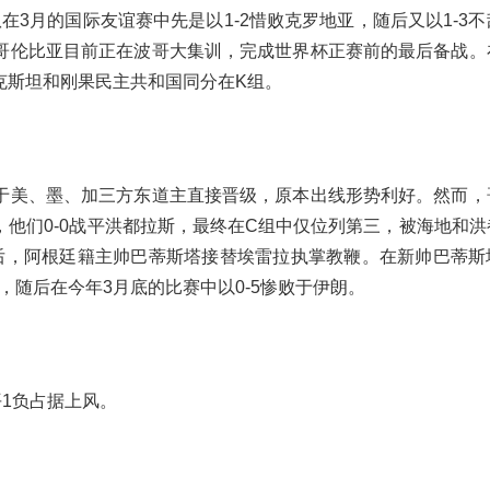
队在3月的国际友谊赛中先是以1-2惜败克罗地亚，随后又以1-3
哥伦比亚目前正在波哥大集训，完成世界杯正赛前的最后备战。
克斯坦和刚果民主共和国同分在K组。
于美、墨、加三方东道主直接晋级，原本出线形势利好。然而，
他们0-0战平洪都拉斯，最终在C组中仅位列第三，被海地和洪
后，阿根廷籍主帅巴蒂斯塔接替埃雷拉执掌教鞭。在新帅巴蒂斯
，随后在今年3月底的比赛中以0-5惨败于伊朗。
平1负占据上风。