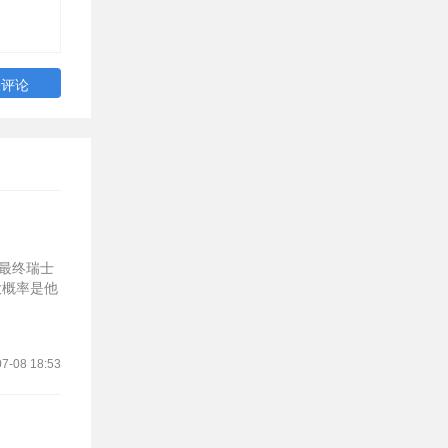
，最终瑞士
大概率是他
7-08 18:53