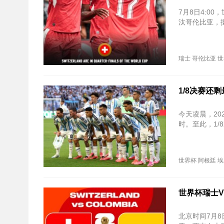
7月8日4:0
汰哥伦比亚，
瑞士
哥伦比亚
世
1/8决赛还
今天凌晨，20
时。至此，1/
世界杯
阿根廷
埃
世界杯瑞士V
北京时间7月8