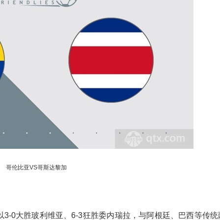
哥伦比亚VS哥斯达黎加
以3-0大胜玻利维亚、6-3狂胜委内瑞拉，与阿根廷、巴西等传