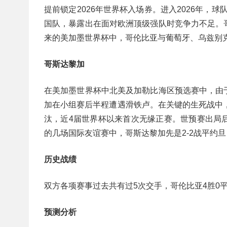
提前锁定2026年世界杯入场券。进入2026年，球
国队，暴露出在面对欧洲顶级强队时竞争力不足。
来的美加墨世界杯中，哥伦比亚与葡萄牙、乌兹别
哥斯达黎加
在美加墨世界杯中北美及加勒比海区预选赛中，由
加在小组赛后半程遭遇滑铁卢。在关键的生死战中，
汰，近4届世界杯以来首次无缘正赛。世预赛出局
的几场国际友谊赛中，哥斯达黎加先是2-2战平约旦
历史战绩
双方各项赛事过去共有过5次交手，哥伦比亚4胜0
预测分析