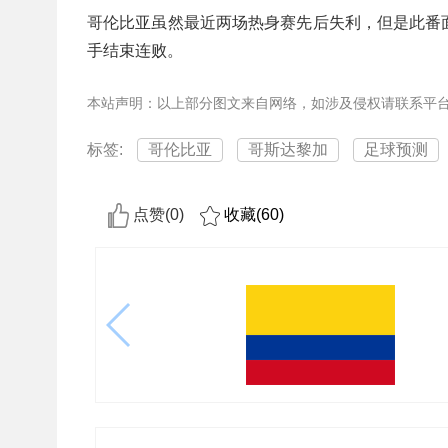
哥伦比亚虽然最近两场热身赛先后失利，但是此番
手结束连败。
本站声明：以上部分图文来自网络，如涉及侵权请联系平
标签:
哥伦比亚
哥斯达黎加
足球预测
点赞(
0
)
收藏(
60
)