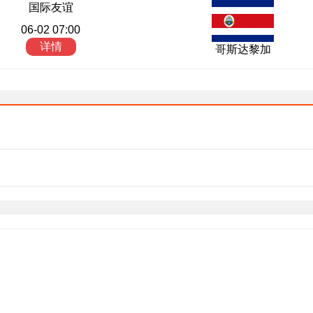
国际友谊
06-02 07:00
详情
哥斯达黎加