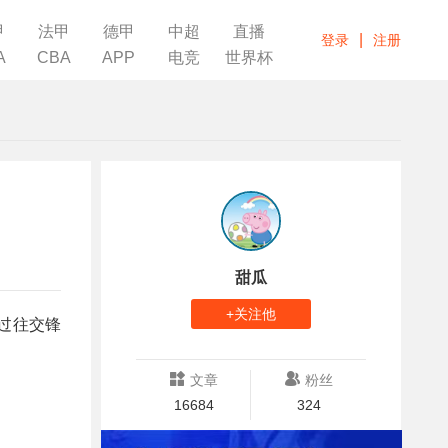
甲
法甲
德甲
中超
直播
|
登录
注册
A
CBA
APP
电竞
世界杯
甜瓜
+关注他
过往交锋
文章
粉丝
16684
324