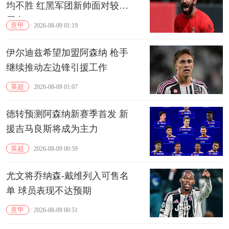
均不胜 红黑军团新帅面对较大
压力
意甲
2026-08-09 01:19
伊尔迪兹希望加盟阿森纳 枪手
继续推动左边锋引援工作
英超
2026-08-09 01:07
德转预测阿森纳新赛季首发 新
援吉马良斯将成为主力
英超
2026-08-09 00:59
尤文将乔纳森-戴维列入可售名
单 球员表现不达预期
意甲
2026-08-09 00:51