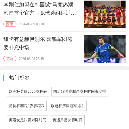
李刚仁加盟在韩国掀“马竞热潮”
韩国首个官方马竞球迷组织近期
成立
西甲
2026-08-09 00:10
纽卡有意赫伊别尔 喜鹊军团需
要补充中场
英超
2026-08-08 23:49
热门标签
欧洲杯男篮2025赛程表
国足18强赛剩余赛程时间表安排
足协杯赛程8强赛程表
欧超杯历届冠军得主
奥运女足决赛对阵时间
奥运男足决赛时间