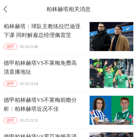
柏林赫塔相关消息
柏林赫塔：球队主教练拉巴迪亚
下课 同时解雇总经理佩雷茨
德甲
01-24 22:40
德甲柏林赫塔VS不莱梅免费高
清直播地址
德甲
01-23 21:14
德甲柏林赫塔VS不莱梅前瞻分
析：柏林赫塔近况不佳
德甲
01-23 21:11
德甲柏林赫塔VS霍芬海姆高清