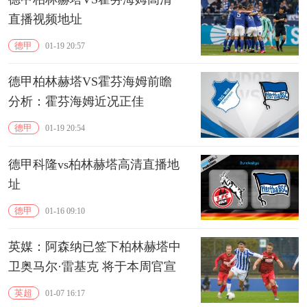
直播视频地址
德甲
01-19 20:57
德甲柏林赫塔VS霍芬海姆前瞻
分析：霍芬海姆近况正佳
德甲
01-19 20:54
德甲科隆vs柏林赫塔高清直播地
址
德甲
01-16 09:10
英媒：阿森纳已签下柏林赫塔中
卫奥马尔·雷基克 将于本周官宣
英超
01-07 16:17