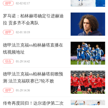
德甲
02-02 02:17
罗马诺：柏林赫塔确定引进赫迪
拉 贡多齐不会离队
德甲
02-01 10:19
德甲法兰克福vs柏林赫塔直播在
线视频地址
综合
01-29 14:42
德甲法兰克福vs柏林赫塔前瞻预
测 法兰克福联赛已7轮不败
德甲
01-29 14:36
传奇再度回归！达尔道伊第二次