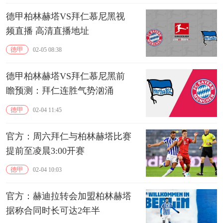
德甲柏林赫塔VS拜仁慕尼黑视
频直播 高清直播地址
德甲
02-05 08:38
德甲柏林赫塔VS拜仁慕尼黑前
瞻预测：拜仁连胜气势汹涌
德甲
02-04 11:45
官方：周六拜仁与柏林赫塔比赛
提前至凌晨3:00开赛
德甲
02-04 10:03
官方：赫迪拉转会加盟柏林赫塔
据称合同时长可达2年半