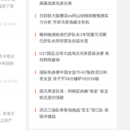
揭幕战谁先拔头筹
赢得了胜
日职联大阪樱花vs冈山绿雉前瞻预测实
力分析 升班马客场爆冷良机
2-10 16:44
曝利物浦租借巴萨队长1年明夏可买断
巴萨队长阿劳霍告别诺坎普
U17国足点球大战淘汰河床晋级决赛 将
而卡塔尔
对阵阿森纳
来有回的
国际热身赛中国女篮70-67险胜尼日利
亚女篮 张子宇24分穆萨15分10板
2-10 15:49
因凡蒂诺狂喜：阿根廷肉麻“保皇” 欧足
联态度仍强硬
武汉三镇队将客场挑战“苦主”浙江队 保
赛，东道主
级关键战
之间产