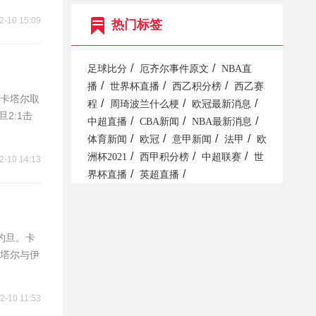
2-10 15:09
热门标签
/
/
足球比分
厄齐尔事件原文
NBA直
/
/
/
播
世界杯直播
西乙积分榜
西乙赛
，卡塔尔取
/
/
/
程
周琦波兰什么梗
欧冠最新消息
2:1击
/
/
/
中超直播
CBA新闻
NBA最新消息
/
/
/
/
体育新闻
欧冠
意甲新闻
法甲
欧
/
/
/
洲杯2021
西甲积分榜
中超联赛
世
2-10 14:13
/
/
界杯直播
英超直播
约旦。卡
塔尔与伊
2-10 11:53