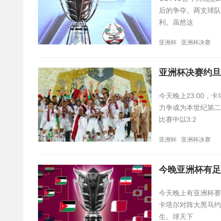
后的争夺。两支球队
利。虽然这
亚洲杯
亚洲杯决赛
亚洲杯决赛约旦
今天晚上23:00
力争成为本世纪第二
比赛中以3:2
亚洲杯
亚洲杯决赛
今晚亚洲杯有足球
今天晚上有亚洲杯赛事
卡塔尔对阵大黑马约
生。球天下