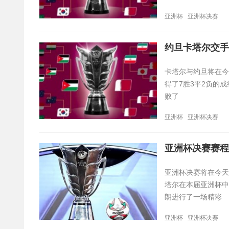
亚洲杯
亚洲杯决赛
约旦卡塔尔交手
卡塔尔与约旦将在今天
得了7胜3平2负的
败了
亚洲杯
亚洲杯决赛
亚洲杯决赛赛程
亚洲杯决赛将在今天
塔尔在本届亚洲杯中
朗进行了一场精彩
亚洲杯
亚洲杯决赛