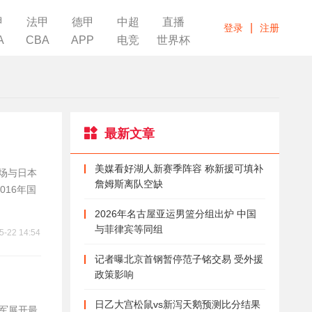
甲
法甲
德甲
中超
直播
|
登录
注册
A
CBA
APP
电竞
世界杯
最新文章
美媒看好湖人新赛季阵容 称新援可填补
副场与日本
詹姆斯离队空缺
016年国
2026年名古屋亚运男篮分组出炉 中国
与菲律宾等同组
5-22 14:54
记者曝北京首钢暂停范子铭交易 受外援
政策影响
日乙大宫松鼠vs新泻天鹅预测比分结果
冠军展开最