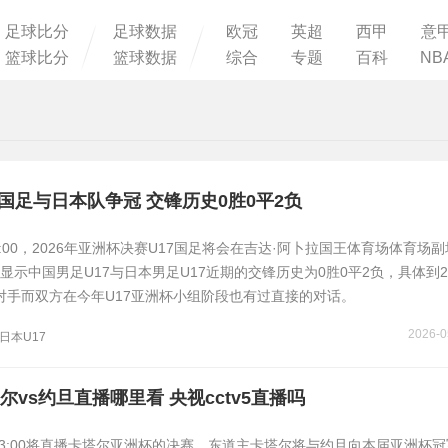
足球比分
足球数据
欧冠
英超
西甲
意
篮球比分
篮球数据
综合
专题
百科
NB
7国足与日本队争冠 交锋历史0胜0平2负
1:00，2026年亚洲杯决赛U17国足将会在吉达·阿卜拉国王体育场体育场
示中国男足U17与日本男足U17近期的交锋历史为0胜0平2负，具体到2
败对手而双方在今年U17亚洲杯小组阶段也有过直接的对话。
2026-0
日本U17
vs约旦直播哪里看 央视cctv5直播吗
上23:00将直播卡塔尔亚洲杯的决赛，东道主卡塔尔将与约旦向本届亚洲杯