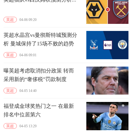
英超
04-06 09:20
英超水晶宫vs曼彻斯特城预测分
析 曼城保持了15场不败的趋势
英超
04-06 09:01
曝英超考虑取消扣分政策 转而
采用新的“奢侈税”罚款制度
英超
04-05 14:40
福登成金球奖热门之一 在最新
排名中位居第六
英超
04-05 13:29