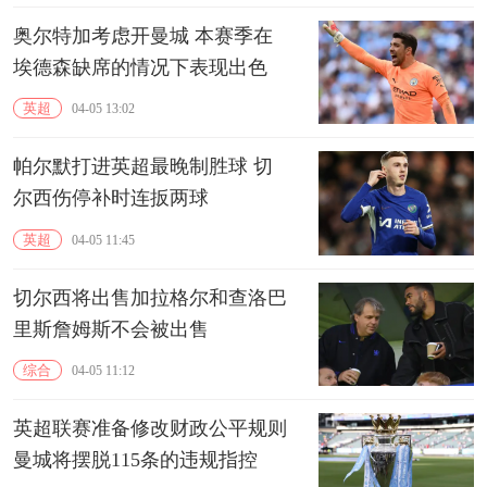
奥尔特加考虑开曼城 本赛季在
埃德森缺席的情况下表现出色
英超
04-05 13:02
帕尔默打进英超最晚制胜球 切
尔西伤停补时连扳两球
英超
04-05 11:45
切尔西将出售加拉格尔和查洛巴
里斯詹姆斯不会被出售
综合
04-05 11:12
英超联赛准备修改财政公平规则
曼城将摆脱115条的违规指控