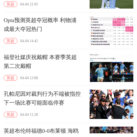
英超
04-04 21:05
Opta预测英超夺冠概率 利物浦
成最大夺冠热门
英超
04-04 14:42
福登社媒庆祝戴帽 本赛季英超
第二次戴帽
英超
04-04 13:08
孔帕尼因对裁判行为不端被指控
下一场比赛可能面临停赛
英超
04-04 11:28
英超布伦特福德0-0布莱顿 海鸥