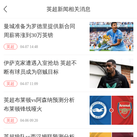
英超新闻相关消息
曼城准备为罗德里提供新合同
周薪将涨到30万英镑
英超
04-07 14:48
伊萨克家遭遇入室抢劫 英超不
断有球员成为窃贼目标
英超
04-07 11:09
英超布莱顿vs阿森纳预测分析
布莱顿锋线哑火
英超
04-06 09:20
英超狼队vs西汉姆联预测分析...