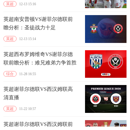
英超
12-13 15:16
英超南安普顿VS谢菲尔德联前
瞻分析：圣徒战力十足
英超
12-13 15:14
英超西布罗姆维奇VS谢菲尔德
联前瞻分析：难兄难弟力争首胜
综合
11-28 16:55
英超谢菲尔德联VS西汉姆联高
清直播
英超
11-22 10:57
英超谢菲尔德联VS西汉姆联前