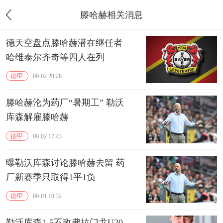
滕哈赫相关消息
德天空盘点滕哈赫潜在继任者
哈维泰尔齐奇等四人在列
德甲
09-02 20:28
滕哈赫沦为药厂“暑期工” 勒沃
库森解雇滕哈赫
德甲
09-02 17:43
曝勒沃库森讨论滕哈赫去留 药
厂新赛季只取得1平1负
德甲
09-01 10:32
勒沃库森1-5不敌弗拉门戈U20