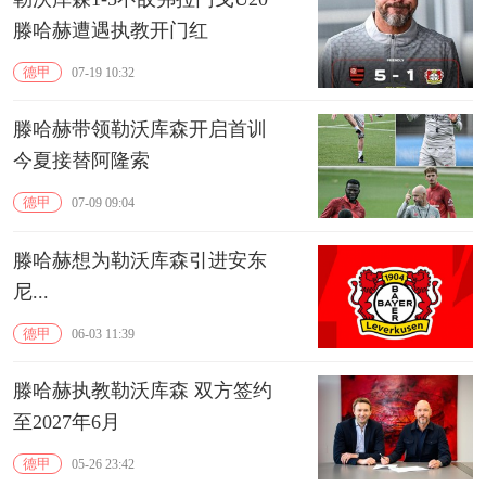
滕哈赫遭遇执教开门红
德甲
07-19 10:32
滕哈赫带领勒沃库森开启首训
今夏接替阿隆索
德甲
07-09 09:04
滕哈赫想为勒沃库森引进安东
尼...
德甲
06-03 11:39
滕哈赫执教勒沃库森 双方签约
至2027年6月
德甲
05-26 23:42