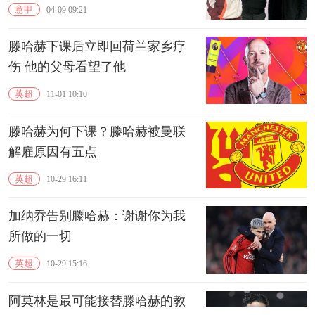
意甲
04-09 09:21
滕哈赫下课后立即回荷兰家乡疗
伤 他的父母看望了他
英超
11-01 10:10
滕哈赫为何下课？滕哈赫被曼联
解雇原因有五点
英超
10-29 16:11
加纳乔告别滕哈赫：谢谢你为我
所做的一切
英超
10-29 15:16
阿莫林是最可能接替滕哈赫的教