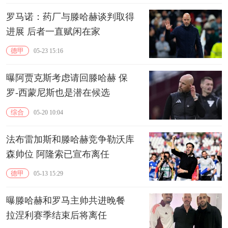
罗马诺：药厂与滕哈赫谈判取得
进展 后者一直赋闲在家
德甲
05-23 15:16
曝阿贾克斯考虑请回滕哈赫 保
罗-西蒙尼斯也是潜在候选
综合
05-20 10:04
法布雷加斯和滕哈赫竞争勒沃库
森帅位 阿隆索已宣布离任
德甲
05-13 15:29
曝滕哈赫和罗马主帅共进晚餐
拉涅利赛季结束后将离任