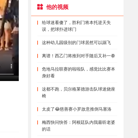
他的视频
给球迷看傻了，胜利门将本托逆天失
误，把球扑进球门
这种幼儿园级别的门球居然可以踢飞
离谱！西乙门将推到对手随后又补一拳
危地马拉联赛的啦啦队，感觉比比赛本
身好看
这都不跑，贝尔格莱德游击队球迷烧座
椅
太皮了😂慈善赛小罗故意推倒马塞洛
梅西快问快答：阿根廷队内我最听老婆
的话