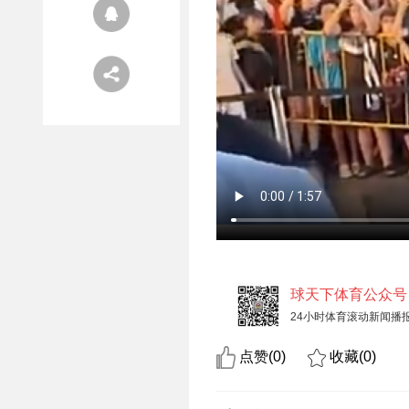
球天下体育公众号
24小时体育滚动新闻播
点赞(
0
)
收藏(
0
)