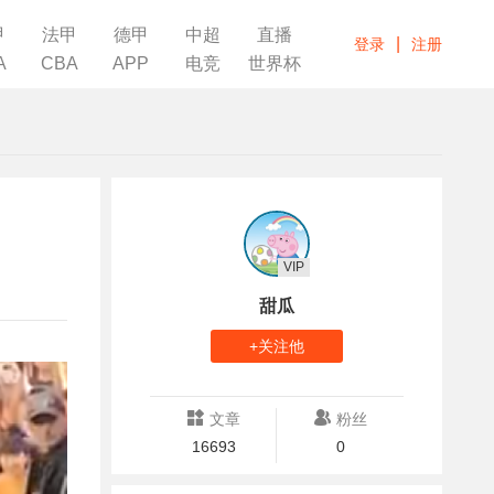
甲
法甲
德甲
中超
直播
|
登录
注册
A
CBA
APP
电竞
世界杯
VIP
甜瓜
+关注他
文章
粉丝
16693
0