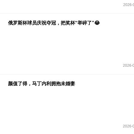
2026-
俄罗斯杯球员庆祝夺冠，把奖杯“举碎了”😂
2026-0
颜值了得，马丁内利拥抱未婚妻
2026-0