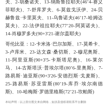
夫、2-胡桑诺夫、13-纳斯鲁拉耶夫(46’4-赛义
菲耶夫)、7-舒库罗夫、6-莫兹戈沃伊、24-贝
赫鲁兹·卡里莫夫、11-乌鲁诺夫(46’17-哈姆达
莫夫)、22-法伊祖拉耶夫(77’20-阿莫诺夫)、
14-肖穆罗多夫(90+3'21-谢尔盖耶夫)
哥伦比亚：12-卡米洛·巴尔加斯、17-莫希卡、
3-卢库米、23-达文森·桑切斯、2-穆尼奥斯、
11-阿里亚斯(90+3'5-卡斯塔尼奥)、16-莱尔
马、14-古斯塔沃·普埃尔塔(80’6-里奥斯)、7-
路易斯·迪亚斯(90+3'26-安德烈斯·戈麦斯)、
25-路易斯·苏亚雷斯(80’19-库乔·埃尔南德
斯)、10-哈梅斯·罗德里格斯(72’21-坎帕斯)
本站声明：以上部分图文来自网络，如涉及侵权请联系平台删除