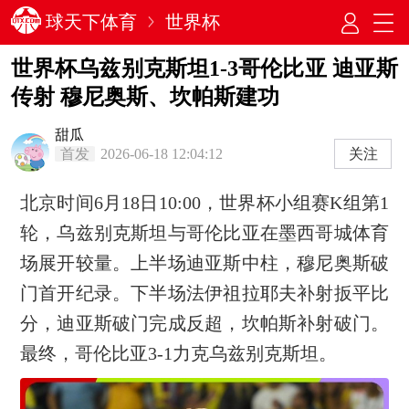
球天下体育
世界杯
世界杯乌兹别克斯坦1-3哥伦比亚 迪亚斯
传射 穆尼奥斯、坎帕斯建功
甜瓜
首发
2026-06-18 12:04:12
关注
北京时间6月18日10:00，世界杯小组赛K组第1
轮，乌兹别克斯坦与哥伦比亚在墨西哥城体育
场展开较量。上半场迪亚斯中柱，穆尼奥斯破
门首开纪录。下半场法伊祖拉耶夫补射扳平比
分，迪亚斯破门完成反超，坎帕斯补射破门。
最终，哥伦比亚3-1力克乌兹别克斯坦。