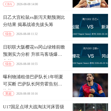
CBA
2026-08-08 14:00
日乙大宫松鼠vs新泻天鹅预测比
分结果 揭幕战谁先拔头筹
综合
2026-08-08 11:32
日职联大阪樱花vs冈山绿雉前瞻
预测实力分析 升班马客场爆冷
良机
综合
2026-08-08 10:55
曝利物浦租借巴萨队长1年明夏
可买断 巴萨队长阿劳霍告别诺
坎普
英超
2026-08-08 10:16
U17国足点球大战淘汰河床晋级