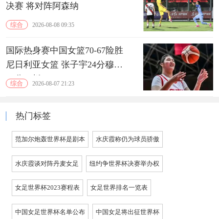
决赛 将对阵阿森纳
综合
2026-08-08 09:35
国际热身赛中国女篮70-67险胜
尼日利亚女篮 张子宇24分穆萨
15分10板
综合
2026-08-07 21:23
热门标签
范加尔炮轰世界杯是剧本
水庆霞称仍为球员骄傲
水庆霞谈对阵丹麦女足
纽约争世界杯决赛举办权
女足世界杯2023赛程表
女足世界排名一览表
中国女足世界杯名单公布
中国女足将出征世界杯