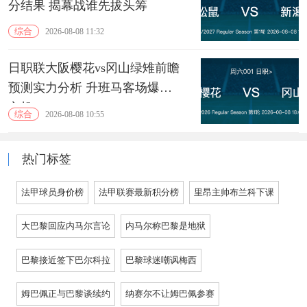
分结果 揭幕战谁先拔头筹
综合
2026-08-08 11:32
日职联大阪樱花vs冈山绿雉前瞻
预测实力分析 升班马客场爆冷
良机
综合
2026-08-08 10:55
热门标签
法甲球员身价榜
法甲联赛最新积分榜
里昂主帅布兰科下课
大巴黎回应内马尔言论
内马尔称巴黎是地狱
巴黎接近签下巴尔科拉
巴黎球迷嘲讽梅西
姆巴佩正与巴黎谈续约
纳赛尔不让姆巴佩参赛