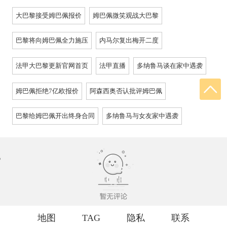
大巴黎接受姆巴佩报价
姆巴佩微笑观战大巴黎
巴黎将向姆巴佩全力施压
内马尔复出梅开二度
法甲大巴黎更新官网首页
法甲直播
多纳鲁马谈在家中遇袭
姆巴佩拒绝7亿欧报价
阿森西奥否认批评姆巴佩
巴黎给姆巴佩开出终身合同
多纳鲁马与女友家中遇袭
地图
TAG
隐私
联系