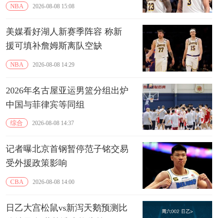
NBA
2026-08-08 15:08
美媒看好湖人新赛季阵容 称新
援可填补詹姆斯离队空缺
NBA
2026-08-08 14:29
2026年名古屋亚运男篮分组出炉
中国与菲律宾等同组
综合
2026-08-08 14:37
记者曝北京首钢暂停范子铭交易
受外援政策影响
CBA
2026-08-08 14:00
日乙大宫松鼠vs新泻天鹅预测比