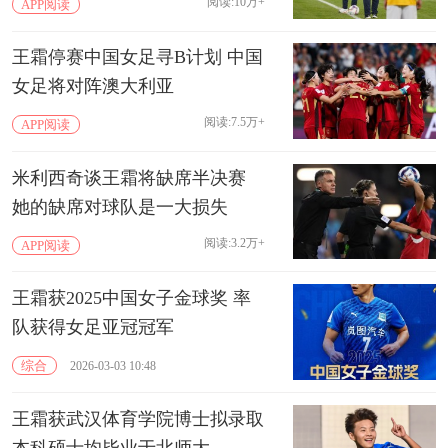
阅读:10万+
APP阅读
王霜停赛中国女足寻B计划 中国
女足将对阵澳大利亚
阅读:7.5万+
APP阅读
米利西奇谈王霜将缺席半决赛
她的缺席对球队是一大损失
阅读:3.2万+
APP阅读
王霜获2025中国女子金球奖 率
队获得女足亚冠冠军
综合
2026-03-03 10:48
王霜获武汉体育学院博士拟录取
本科硕士均毕业于北师大