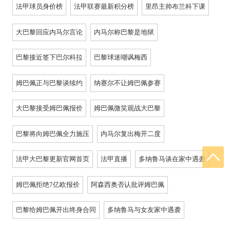
法甲球员身价榜
法甲联赛最新积分榜
里昂主帅布兰科下课
大巴黎回应内马尔言论
内马尔称巴黎是地狱
巴黎接近签下巴尔科拉
巴黎球迷嘲讽梅西
姆巴佩正与巴黎谈续约
纳赛尔不让姆巴佩参赛
大巴黎接受姆巴佩报价
姆巴佩微笑观战大巴黎
巴黎将向姆巴佩全力施压
内马尔复出梅开二度
法甲大巴黎更新官网首页
法甲直播
多纳鲁马谈在家中遇袭
姆巴佩拒绝7亿欧报价
阿森西奥否认批评姆巴佩
巴黎给姆巴佩开出终身合同
多纳鲁马与女友家中遇袭