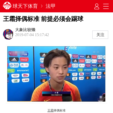
球天下体育
法甲
王霜择偶标准 前提必须会踢球
大象比较懒
关注
2019-07-04 15:17:42
王霜
择偶标准