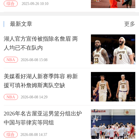
综合
2025-09-26 10:10
最新文章
更多
湖人官方宣传被指除名詹眉 两
人均已不在队内
NBA
2026-08-08 15:08
美媒看好湖人新赛季阵容 称新
援可填补詹姆斯离队空缺
NBA
2026-08-08 14:29
2026年名古屋亚运男篮分组出炉
中国与菲律宾等同组
综合
2026-08-08 14:37