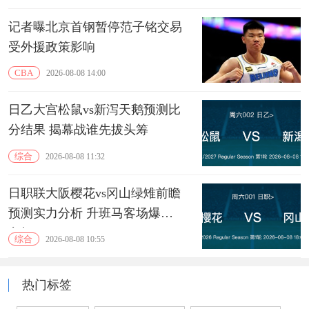
记者曝北京首钢暂停范子铭交易
受外援政策影响
CBA
2026-08-08 14:00
日乙大宫松鼠vs新泻天鹅预测比
分结果 揭幕战谁先拔头筹
综合
2026-08-08 11:32
日职联大阪樱花vs冈山绿雉前瞻
预测实力分析 升班马客场爆冷
良机
综合
2026-08-08 10:55
热门标签