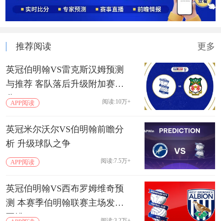
推荐阅读
更多
英冠伯明翰VS雷克斯汉姆预测
与推荐 客队落后升级附加赛区2
分
阅读:10万+
APP阅读
英冠米尔沃尔VS伯明翰前瞻分
析 升级球队之争
阅读:7.5万+
APP阅读
英冠伯明翰VS西布罗姆维奇预
测 本赛季伯明翰联赛主场发挥
不错
阅读:3.2万+