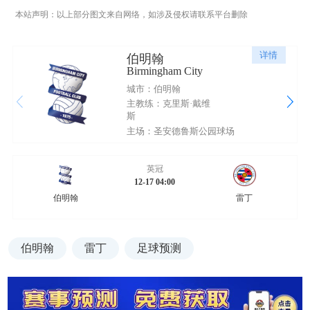
本站声明：以上部分图文来自网络，如涉及侵权请联系平台删除
详情
伯明翰
Birmingham City
城市：伯明翰
主教练：克里斯·戴维
斯
主场：圣安德鲁斯公园球场
英冠
12-17 04:00
伯明翰
雷丁
伯明翰
雷丁
足球预测