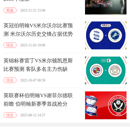
英超
2025-11-21 15:06
英冠伯明翰VS米尔沃尔比赛预
测 米尔沃尔历史交锋占据优势
综合
2025-11-03 19:09
英锦标赛雷丁VS米尔顿凯恩斯
比赛预测 客队多名主力伤缺
综合
2025-10-07 00:59
英联赛杯伯明翰VS谢菲尔德联
前瞻 伯明翰新赛季首战抢分
综合
2025-08-12 14:57