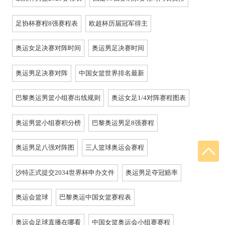
足协杯赛程8强赛程表
欧超杯历届冠军得主
奥运女足决赛对阵时间
奥运男足决赛时间
奥运男足决赛对阵
中国女篮世界排名最新
巴黎奥运男篮小组赛出线规则
奥运女足1/4对阵赛程图表
奥运男篮小组赛积分榜
巴黎奥运男足8强赛程
奥运男足八强对阵图
三人篮球奥运会赛程
沙特正式提交2034世界杯申办文件
奥运男足夺冠赔率
奥运会篮球
巴黎奥运中国女篮赛程表
奥运会足球直播在哪看
中国女篮奥运会小组赛赛程