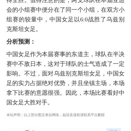
得全胜。值得注意的是，两支球队在本届亚运
会的小组赛中便分在了同一个小组，在双方小
组赛的较量中，中国女足以6:0战胜了乌兹别
克斯坦女足。
分析预测：
中国女足作为本届赛事的东道主，球队在半决
赛中不敌日本，这对于球队的士气造成了一定
影响。不过，面对乌兹别克斯坦女足，中国女
足的实力占据绝对优势，并且坐镇主场，本场
拿下比赛的意愿很强。因此，本场比赛看好中
国女足大胜对手。
本站声明：以上部分图文来自网络，如涉及侵权请联系平台删除