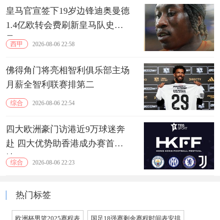
皇马官宣签下19岁边锋迪奥曼德
1.4亿欧转会费刷新皇马队史纪
录
西甲
2026-08-06 22:58
佛得角门将亮相智利俱乐部主场
月薪全智利联赛排第二
综合
2026-08-06 22:54
四大欧洲豪门访港近9万球迷奔
赴 四大优势助香港成办赛首选
地
综合
2026-08-06 22:23
热门标签
欧洲杯男篮2025赛程表
国足18强赛剩余赛程时间表安排