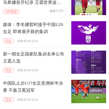
马希娜首开纪录 王霜世界波难
救主
阅读:3.2万+
APP阅读
媒体：李冬娜暂时接手中国U20
女足 即将展开新的集训
综合
2026-05-26 15:32
新一期女足国家队集训名单公布
王霜入选
综合
2026-05-19 13:56
中国队止步U17女足亚洲杯半决
赛 不敌卫冕冠军
综合
2026-05-15 15:21