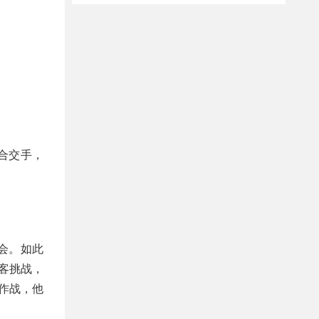
回合交手，
会。如此
客挑战，
作战，他