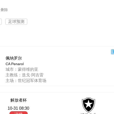
台删除
足球预测
佩纳罗尔
CA Penarol
城市：蒙得维的亚
主教练：迭戈·阿吉雷
主场：世纪冠军体育场
解放者杯
10-31 08:30