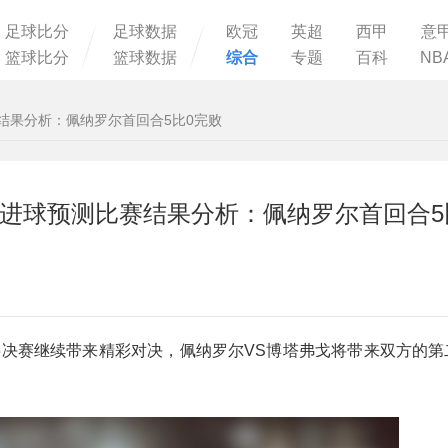
足球比分
足球数据
欧冠
英超
西甲
意
篮球比分
篮球数据
综合
专题
百科
NB
结果分析：佩纳罗尔首回合5比0完败
进球预测比赛结果分析：佩纳罗尔首回合5
放者杯半决赛继续带来精彩对决，佩纳罗尔VS博塔弗戈将带来双方的