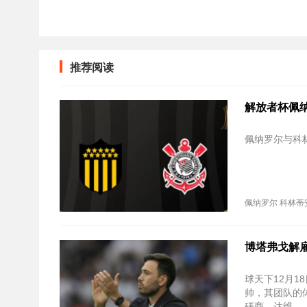
推荐阅读
解放者杯佩纳
佩纳罗尔与科
佩纳罗尔
科林蒂
博塔弗戈解
球天下12月1
帅，其团队的
磋商。达维