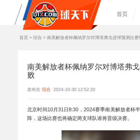
首页
首页
>
综合
>
南美解放者杯佩纳罗尔对博塔弗戈进球预测比赛
南美解放者杯佩纳罗尔对博塔弗戈
败
发布在
综合
2024-10-30 12:52:20
北京时间10月31日8:30，2024赛季南美解
阵，这场比赛也将确定两支球队谁将晋级决赛。