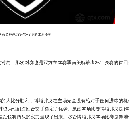
解放者杯佩纳罗尔VS博塔弗戈预测
过1次对赛，那次对赛也是双方在本赛季南美解放者杯半决赛的首
-0的大比分胜利，博塔弗戈在主场完全没有给对手任何进球的机
时也为他们次回合交手奠定了优势。虽然本场比赛博塔弗戈是作
差距也将两队的实力呈现了出来。尽管博塔弗戈本场比赛是异地