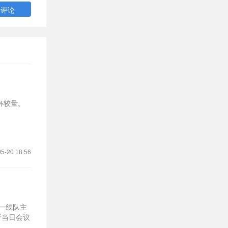
杯较量。
5-20 18:56
任一线队主
于当日会议