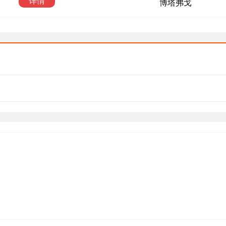
详情
博塔弗戈