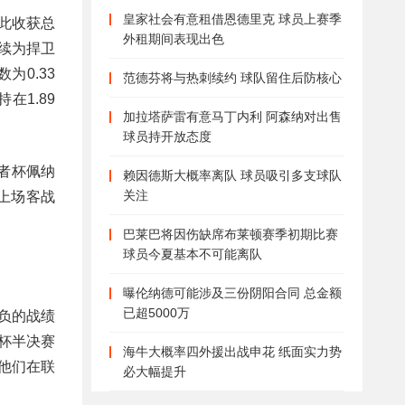
皇家社会有意租借恩德里克 球员上赛季
此收获总
外租期间表现出色
续为捍卫
0.33
范德芬将与热刺续约 球队留住后防核心
1.89
加拉塔萨雷有意马丁内利 阿森纳对出售
球员持开放态度
者杯佩纳
赖因德斯大概率离队 球员吸引多支球队
关注
上场客战
巴莱巴将因伤缺席布莱顿赛季初期比赛
球员今夏基本不可能离队
曝伦纳德可能涉及三份阴阳合同 总金额
已超5000万
负的战绩
杯半决赛
海牛大概率四外援出战申花 纸面实力势
，他们在联
必大幅提升