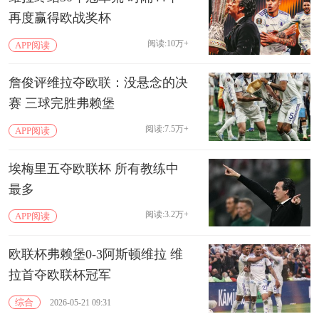
再度赢得欧战奖杯
阅读:10万+
APP阅读
詹俊评维拉夺欧联：没悬念的决
赛 三球完胜弗赖堡
阅读:7.5万+
APP阅读
埃梅里五夺欧联杯 所有教练中
最多
阅读:3.2万+
APP阅读
欧联杯弗赖堡0-3阿斯顿维拉 维
拉首夺欧联杯冠军
综合
2026-05-21 09:31