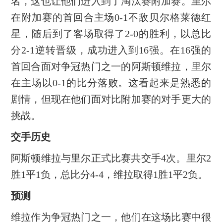
名，这也让他们进入到了淘汰赛附加赛。里尔
在附加赛的首回合主场0-1不敌贝尔格莱德红
星，随后到了客场取得了2-0的胜利，以总比
分2-1逆转晋级，成功进入到16强。在16强的
首回合面对争冠热门之一的阿斯顿维拉，里尔
在主场以0-1的比分落败。这看起来是熟悉的
剧情，但现在他们面对比附加赛的对手更大的
挑战。
交手历史
阿斯顿维拉与里尔正式比赛共交手4次。里尔2
胜1平1负，总比分4-4，维拉取得1胜1平2负。
预测
维拉作为争冠热门之一，他们在这场比赛中很