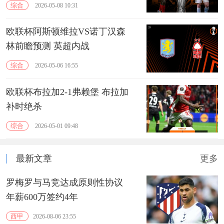
综合
2026-05-08 10:31
欧联杯阿斯顿维拉VS诺丁汉森
林前瞻预测 英超内战
综合
2026-05-06 16:55
欧联杯布拉加2-1弗赖堡 布拉加
补时绝杀
综合
2026-05-01 09:48
最新文章
更多
罗梅罗与马竞达成原则性协议
年薪600万签约4年
西甲
2026-08-06 23:55