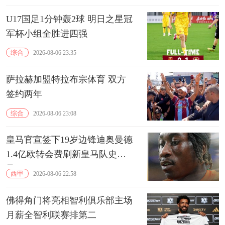
U17国足1分钟轰2球 明日之星冠
军杯小组全胜进四强
综合
2026-08-06 23:35
萨拉赫加盟特拉布宗体育 双方
签约两年
综合
2026-08-06 23:08
皇马官宣签下19岁边锋迪奥曼德
1.4亿欧转会费刷新皇马队史纪
录
西甲
2026-08-06 22:58
佛得角门将亮相智利俱乐部主场
月薪全智利联赛排第二