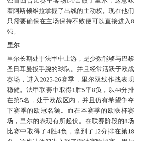
强首回合比赛中客场1-0击败了里尔，这意味
着阿斯顿维拉掌握了出线的主动权。现在他们
只需要确保在主场保持不败便可以直接进入8
强。
里尔
里尔长期处于法甲中上游，是少数能够与巴黎
圣日耳曼扳手腕的球队。并且经常活跃于欧战
赛场，进入2025-26赛季，里尔双线作战表现
稳健。法甲联赛中取得1胜5平8负，以44分排
在第5名，处于欧战区内，并且仍有希望争夺
下赛季的欧冠名额。而在本赛季的欧联杯赛
场，里尔的表现有所起伏。在联赛阶段的8场
比赛中取得了4胜4负，拿到了12分排在第18