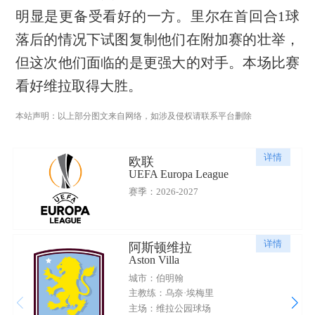
明显是更备受看好的一方。里尔在首回合1球
落后的情况下试图复制他们在附加赛的壮举，
但这次他们面临的是更强大的对手。本场比赛
看好维拉取得大胜。
本站声明：以上部分图文来自网络，如涉及侵权请联系平台删除
详情
欧联
UEFA Europa League
赛季：2026-2027
详情
阿斯顿维拉
Aston Villa
城市：伯明翰
主教练：乌奈·埃梅里
主场：维拉公园球场