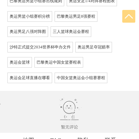
巴黎奥运男篮小组赛出线规则
奥运女足1/4对阵赛程图表
奥运男篮小组赛积分榜
巴黎奥运男足8强赛程
奥运男足八强对阵图
三人篮球奥运会赛程
沙特正式提交2034世界杯申办文件
奥运男足夺冠赔率
奥运会篮球
巴黎奥运中国女篮赛程表
奥运会足球直播在哪看
中国女篮奥运会小组赛赛程