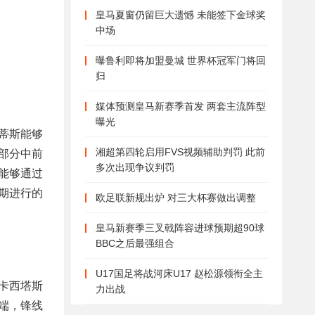
皇马夏窗仍留巨大遗憾 未能签下金球奖
中场
曝鲁利即将加盟曼城 世界杯冠军门将回
归
媒体预测皇马新赛季首发 两套主流阵型
曝光
蒂斯能够
湘超第四轮启用FVS视频辅助判罚 此前
部分中前
多次出现争议判罚
能够通过
期进行的
欧足联新规出炉 对三大杯赛做出调整
皇马新赛季三叉戟阵容进球预期超90球
BBC之后最强组合
U17国足将战河床U17 赵松源领衔全主
卡西塔斯
力出战
端，锋线