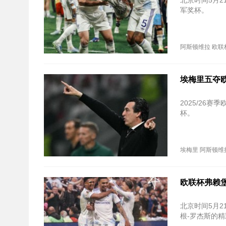
北京时间5月2
军奖杯。
阿斯顿维拉
欧联
埃梅里五夺
2025/26
杯。
​埃梅里
阿斯顿维
欧联杯弗赖堡
北京时间5月
根-罗杰斯的精