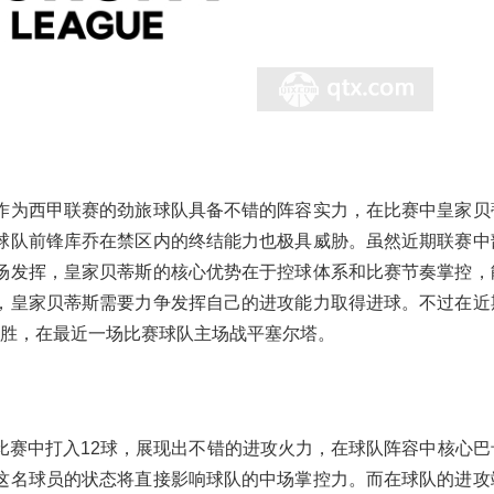
作为西甲联赛的劲旅球队具备不错的阵容实力，在比赛中皇家贝
球队前锋库乔在禁区内的终结能力也极具威胁。虽然近期联赛中
场发挥，皇家贝蒂斯的核心优势在于控球体系和比赛节奏掌控，
，皇家贝蒂斯需要力争发挥自己的进攻能力取得进球。不过在近
不胜，在最近一场比赛球队主场战平塞尔塔。
比赛中打入12球，展现出不错的进攻火力，在球队阵容中核心巴
这名球员的状态将直接影响球队的中场掌控力。而在球队的进攻