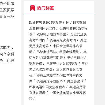
奈科斯虽
热门标签
皇家贝蒂
最近一场
/
欧洲杯男篮2025赛程表
国足18强赛剩
/
余赛程时间表安排
足协杯赛程8强赛程
/
/
表
欧超杯历届冠军得主
奥运女足决
/
/
赛对阵时间
奥运男足决赛时间
奥运
/
男足决赛对阵
中国女篮世界排名最
球能力，
/
/
新
巴黎奥运男篮小组赛出线规则
奥
纳辛奈科
/
运女足1/4对阵赛程图表
奥运男篮小组
势，让球
/
/
赛积分榜
巴黎奥运男足8强赛程
奥运
/
男足八强对阵图
三人篮球奥运会赛
/
程
沙特正式提交2034世界杯申办文
/
/
/
件
奥运男足夺冠赔率
奥运会篮球
/
巴黎奥运中国女篮赛程表
奥运会足球
/
直播在哪看
中国女篮奥运会小组赛赛
/
程