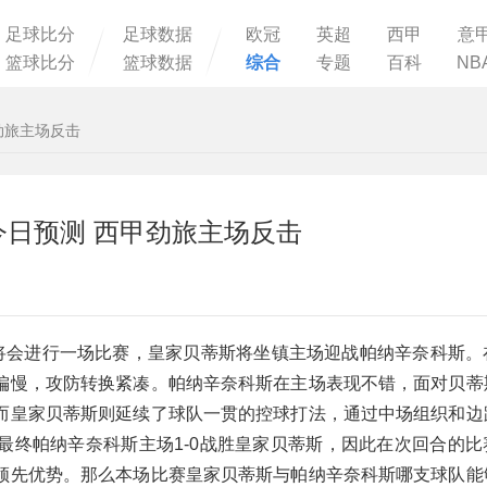
足球比分
足球数据
欧冠
英超
西甲
意
篮球比分
篮球数据
综合
专题
百科
NB
劲旅主场反击
今日预测 西甲劲旅主场反击
回合将会进行一场比赛，皇家贝蒂斯将坐镇主场迎战帕纳辛奈科斯。
偏慢，攻防转换紧凑。帕纳辛奈科斯在主场表现不错，面对贝蒂
而皇家贝蒂斯则延续了球队一贯的控球打法，通过中场组织和边
最终帕纳辛奈科斯主场1-0战胜皇家贝蒂斯，因此在次回合的比
领先优势。那么本场比赛皇家贝蒂斯与帕纳辛奈科斯哪支球队能