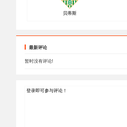
贝蒂斯
最新评论
暂时没有评论!
登录即可参与评论！