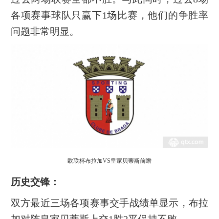
各项赛事球队只赢下1场比赛，他们的争胜率
问题非常明显。
欧联杯布拉加VS皇家贝蒂斯前瞻
历史交锋：
双方最近三场各项赛事交手战绩单显示，布拉
加对阵皇家贝蒂斯上交1胜2平保持不败。