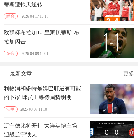
蒂斯遭惊天逆转
综合
2026-04-17 10:11
欧联杯布拉加1-1皇家贝蒂斯 布
拉加闪击
综合
2026-04-09 14:04
最新文章
更多
利物浦和多特是姆巴耶最有可能
的下家 球员正等待局势明朗
法甲
2026-08-07 11:10
辽宁德比将开打 大连英博主场
迎战辽宁铁人