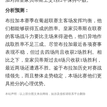
分析预测：
布拉加本赛季在葡超联赛主客场发挥均衡，他
们都能够获得五成的胜率。皇家贝蒂斯在联赛
的客场战斗力要比主场来得逊色，他们异地作
战取胜率不足三成。尽管布拉加最近各项赛事
表现不稳，但过去四场尚且收获2场胜利。相
比之下，皇家贝蒂斯过去8场只收获1场胜利，
最近两场还遭遇不胜。鉴于布拉加历史对赛战
绩领先，而且整体走势稳定，本场比赛他们更
具抢分的心理优势。
本站声明：以上部分图文来自网络，如涉及侵权请联系平台删除