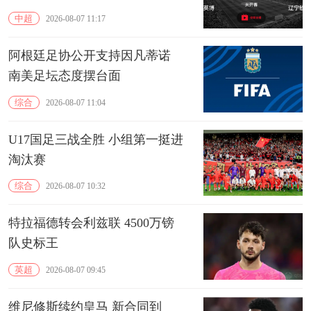
中超
2026-08-07 11:17
阿根廷足协公开支持因凡蒂诺
南美足坛态度摆台面
综合
2026-08-07 11:04
U17国足三战全胜 小组第一挺进
淘汰赛
综合
2026-08-07 10:32
特拉福德转会利兹联 4500万镑
队史标王
英超
2026-08-07 09:45
维尼修斯续约皇马 新合同到