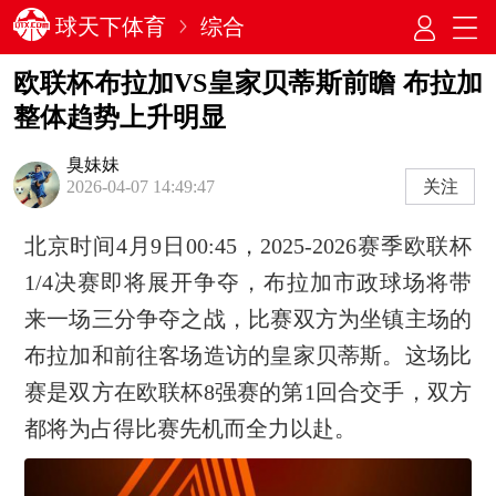
球天下体育
综合
欧联杯布拉加VS皇家贝蒂斯前瞻 布拉加
整体趋势上升明显
臭妹妹
关注
2026-04-07 14:49:47
北京时间4月9日00:45，2025-2026赛季欧联杯
1/4决赛即将展开争夺，布拉加市政球场将带
来一场三分争夺之战，比赛双方为坐镇主场的
布拉加和前往客场造访的皇家贝蒂斯。这场比
赛是双方在欧联杯8强赛的第1回合交手，双方
都将为占得比赛先机而全力以赴。