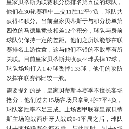
皇家贝蒂斯为联赛积分榜排名第五位的球队，
他们在30轮赛程中上交11胜12平7负，球队共
获得45积分。当前皇家贝蒂斯于与积分榜单第
四位的马德里竞技相差12个积分，球队与身前
球队仍保持一定的差距。他们之所以能够在联
赛排名上游位置，这与他们不错的不败率有所
关联。目前皇家贝蒂斯共收获44球丢掉37球，
球队场均打入1.47球丢掉1.33球，他们的攻防
发挥在联赛都比较一般。
需要提到的是，皇家贝蒂斯本赛季不擅长客场
抢分，他们过去15场客场只拿到4胜7平4负，
球队客胜率不足三成。上场西甲联赛皇家贝蒂
斯主场迎战西班牙人战成0-0平局之后，球队
过去两场联赛全都不胜。与此同时，过去8场