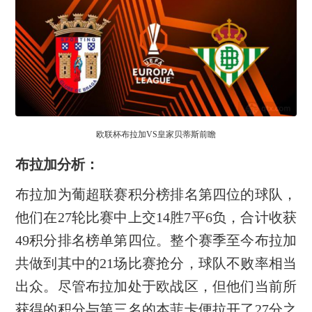
欧联杯布拉加VS皇家贝蒂斯前瞻
布拉加分析：
布拉加为葡超联赛积分榜排名第四位的球队，
他们在27轮比赛中上交14胜7平6负，合计收获
49积分排名榜单第四位。整个赛季至今布拉加
共做到其中的21场比赛抢分，球队不败率相当
出众。尽管布拉加处于欧战区，但他们当前所
获得的积分与第三名的本菲卡便拉开了27分之