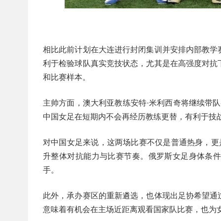
相比此前计划在大连进行封闭集训并安排内部教学
利于检验球队真实竞技状态，尤其是在高强度对抗
和比赛样本。
主帅方面，澳大利亚教练安特·米利西奇将继续带队
中国女足在短期内不会再经历教练更替，有利于技
对中国女足来说，这两场比赛不仅是普通热身，更
升整体对抗能力与比赛节奏。俄罗斯女足身体条
手。
此外，承办赛区的重新遴选，也体现出足协希望通
意味着有机会在主场近距离观看国家队比赛，也为