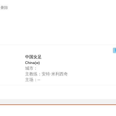
台删除
中国女足
China(w)
城市：
主教练：安特·米利西奇
主场：--