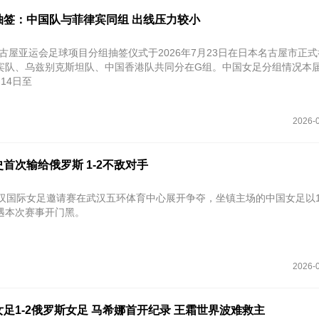
抽签：中国队与菲律宾同组 出线压力较小
古屋亚运会足球项目分组抽签仪式于2026年7月23日在日本名古屋市正
宾队、乌兹别克斯坦队、中国香港队共同分在G组。中国女足分组情况本
14日至
2026-0
首次输给俄罗斯 1-2不敌对手
武汉国际女足邀请赛在武汉五环体育中心展开争夺，坐镇主场的中国女足以1
遇本次赛事开门黑。
2026-0
足1-2俄罗斯女足 马希娜首开纪录 王霜世界波难救主