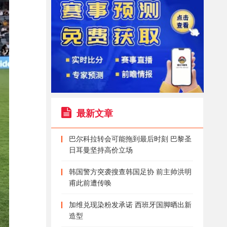
最新文章
巴尔科拉转会可能拖到最后时刻 巴黎圣
日耳曼坚持高价立场
韩国警方突袭搜查韩国足协 前主帅洪明
甫此前遭传唤
加维兑现染粉发承诺 西班牙国脚晒出新
造型