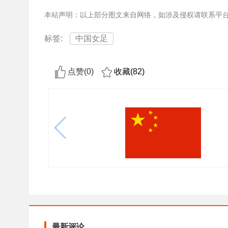
本站声明：以上部分图文来自网络，如涉及侵权请联系平
标签:
中国女足
点赞(
0
)
收藏(
82
)
最新评论