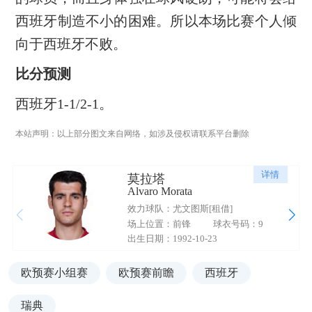
西班牙制造不小的困难。所以本场比赛个人倾
向于西班牙不败。
比分预测
西班牙1-1/2-1。
本站声明：以上部分图文来自网络，如涉及侵权请联系平台删除
详情
莫拉塔
Alvaro Morata
效力球队：尤文图斯[租借]
场上位置：前锋
球衣号码：9
出生日期：1992-10-23
欧预赛小组赛
欧预赛前瞻
西班牙
瑞典