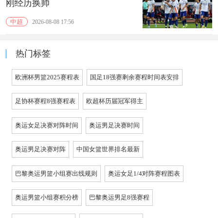
刚经历换帅
中超
2026-08-08 17:56
热门标签
欧洲杯男篮2025赛程表
国足18强赛剩余赛程时间表安排
足协杯赛程8强赛程表
欧超杯历届冠军得主
奥运女足决赛对阵时间
奥运男足决赛时间
奥运男足决赛对阵
中国女篮世界排名最新
巴黎奥运男篮小组赛出线规则
奥运女足1/4对阵赛程图表
奥运男篮小组赛积分榜
巴黎奥运男足8强赛程