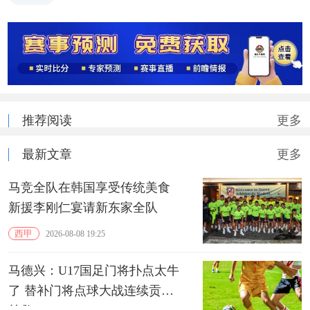
推荐阅读
更多
最新文章
更多
马竞全队在韩国享受传统美食
新援李刚仁宴请新东家全队
西甲
2026-08-08 19:25
马德兴：U17国足门将扑点太牛
了 替补门将点球大战连续贡献