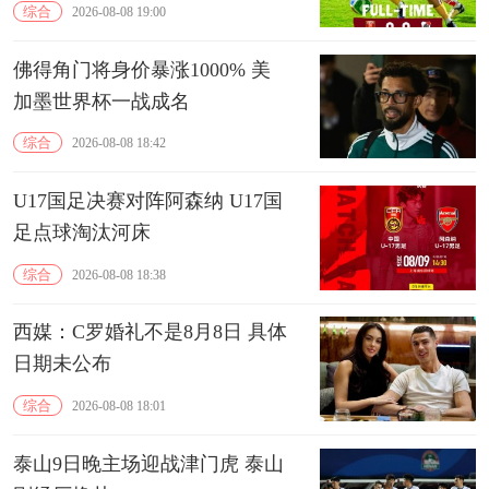
扑救
综合
2026-08-08 19:00
佛得角门将身价暴涨1000% 美
加墨世界杯一战成名
综合
2026-08-08 18:42
U17国足决赛对阵阿森纳 U17国
足点球淘汰河床
综合
2026-08-08 18:38
西媒：C罗婚礼不是8月8日 具体
日期未公布
综合
2026-08-08 18:01
泰山9日晚主场迎战津门虎 泰山