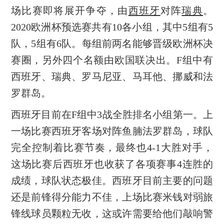
场比赛即将展开争夺，由
西班牙
对阵
瑞典
。
2020欧洲杯预选赛共有10各小组，其中5组有5
队，5组有6队。每组前两名能够晋级欧洲杯决
赛圈，另外四个名额由欧国联决出。F组中有
西班牙、瑞典、罗马尼亚、马耳他、挪威和法
罗群岛。
西班牙目前在F组中3战全胜排名小组第一。上
一场比赛西班牙客场对阵鱼腩法罗群岛，球队
完全控制着比赛节奏，最终也4-1大胜对手，
这场比赛后西班牙也收获了各项赛事4连胜的
成绩，球队状态极佳。西班牙目前主要的问题
还是前锋得分能力不佳，上场比赛米钱对弱旅
锋线球员颗粒无收，这或许需要给他们敲响警